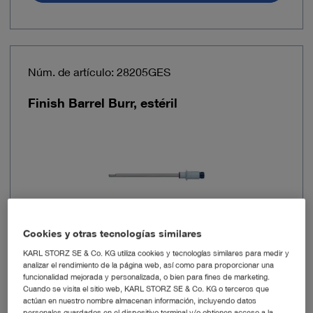
Núm. de artículo: 28205GES
Finish Barrel Burr, estéril
Cookies y otras tecnologías similares
KARL STORZ SE & Co. KG utiliza cookies y tecnologías similares para medir y
analizar el rendimiento de la página web, así como para proporcionar una
Diámetro
5,5 mm
funcionalidad mejorada y personalizada, o bien para fines de marketing.
Cuando se visita el sitio web, KARL STORZ SE & Co. KG o terceros que
actúan en nuestro nombre almacenan información, incluyendo datos
Longitud útil
120 mm
personales guardados en el dispositivo terminal y/o obtienen acceso a la