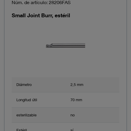
Núm. de artículo: 28206FAS
Small Joint Burr, estéril
Diámetro
2,5 mm
Longitud útil
70 mm
esterilizable
no
Estéril
sí