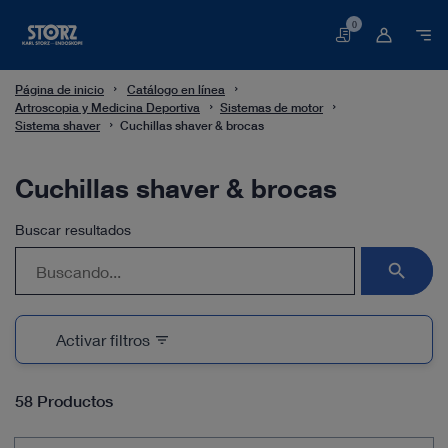
0
Cesta
Página de inicio
Catálogo en línea
Artroscopia y Medicina Deportiva
Sistemas de motor
Sistema shaver
Cuchillas shaver & brocas
Cuchillas shaver & brocas
Buscar resultados
search
Activar filtros
filter_list
58 Productos