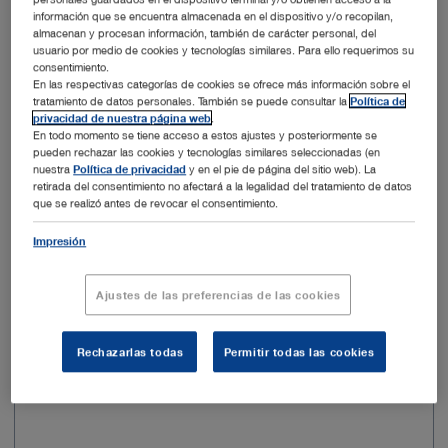
información que se encuentra almacenada en el dispositivo y/o recopilan,
almacenan y procesan información, también de carácter personal, del
esterilizable
no
usuario por medio de cookies y tecnologías similares. Para ello requerimos su
consentimiento.
En las respectivas categorías de cookies se ofrece más información sobre el
Estéril
sí
tratamiento de datos personales. También se puede consultar la
Política de
privacidad de nuestra página web
.
En todo momento se tiene acceso a estos ajustes y posteriormente se
Modo de empleo
para un solo uso
pueden rechazar las cookies y tecnologías similares seleccionadas (en
nuestra
Política de privacidad
y en el pie de página del sitio web). La
retirada del consentimiento no afectará a la legalidad del tratamiento de datos
que se realizó antes de revocar el consentimiento.
Añadir al presupuesto
Impresión
Ajustes de las preferencias de las cookies
Núm. de artículo: 28205HDS
Rechazarlas todas
Permitir todas las cookies
Aggressive Barrel Burr, estéril