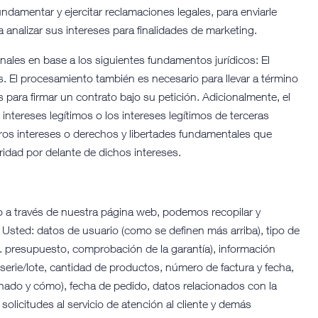
fundamentar y ejercitar reclamaciones legales, para enviarle
a analizar sus intereses para finalidades de marketing.
ales en base a los siguientes fundamentos jurídicos: El
s. El procesamiento también es necesario para llevar a término
s para firmar un contrato bajo su petición. Adicionalmente, el
intereses legítimos o los intereses legítimos de terceras
ros intereses o derechos y libertades fundamentales que
ridad por delante de dichos intereses.
to a través de nuestra página web, podemos recopilar y
 Usted: datos de usuario (como se definen más arriba), tipo de
ej. presupuesto, comprobación de la garantía), información
erie/lote, cantidad de productos, número de factura y fecha,
minado y cómo), fecha de pedido, datos relacionados con la
, solicitudes al servicio de atención al cliente y demás