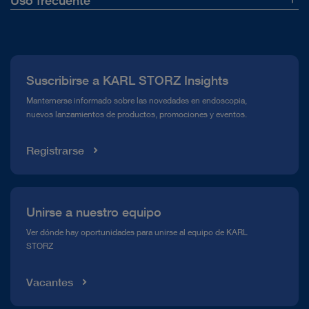
Uso frecuente
patelofemoral medial)
Fijación rotuliana sin implante
con tendón del cuádriceps
Quiénes somos
Prensa
Suscribirse a KARL STORZ Insights
Rodilla
Reconstrucción del LPFM (ligamento
Línea de atención para el Cumplimiento normativo (Hotline)
Manternerse informado sobre las novedades en endoscopia,
patelofemoral medial)
Fijación rotulina con implantes
nuevos lanzamientos de productos, promociones y eventos.
Mediateca
Registrarse
Cadera
Tratamiento del pinzamiento femoroacetabular
Tratamiento del pinzamiento femoroacetabular tipo
Cam
Unirse a nuestro equipo
Ver dónde hay oportunidades para unirse al equipo de KARL
STORZ
Cadera
Tratamiento del pinzamiento femoroacetabular
Vacantes
Tratamiento del pinzamiento femoroacetabular tipo
Pincer