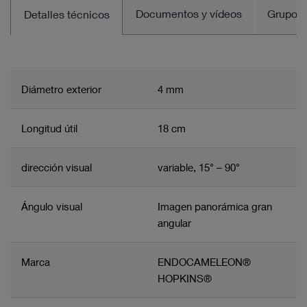
Documentos y vídeos
Grupo d
Detalles técnicos
Diámetro exterior
4 mm
Longitud útil
18 cm
dirección visual
variable, 15° – 90°
Ángulo visual
Imagen panorámica gran
angular
Marca
ENDOCAMELEON®
HOPKINS®