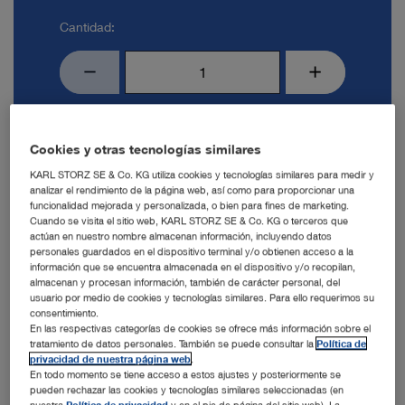
Cantidad:
Añadir al presupuesto
Cookies y otras tecnologías similares
KARL STORZ SE & Co. KG utiliza cookies y tecnologías similares para medir y
analizar el rendimiento de la página web, así como para proporcionar una
funcionalidad mejorada y personalizada, o bien para fines de marketing.
Cuando se visita el sitio web, KARL STORZ SE & Co. KG o terceros que
actúan en nuestro nombre almacenan información, incluyendo datos
personales guardados en el dispositivo terminal y/o obtienen acceso a la
información que se encuentra almacenada en el dispositivo y/o recopilan,
almacenan y procesan información, también de carácter personal, del
usuario por medio de cookies y tecnologías similares. Para ello requerimos su
consentimiento.
En las respectivas categorías de cookies se ofrece más información sobre el
tratamiento de datos personales. También se puede consultar la
Política de
privacidad de nuestra página web
.
Detalles del producto
En todo momento se tiene acceso a estos ajustes y posteriormente se
pueden rechazar las cookies y tecnologías similares seleccionadas (en
Práctico – Ligero – Ergonómico
nuestra
Política de privacidad
y en el pie de página del sitio web). La