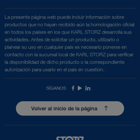
La presente página web puede incluir información sobre
productos que no hayan recibido aún la homologación oficial
Hombro
Tratamientos de inestabilidades del hombro
en todos los países en los que KARL STORZ desarrolla sus
Capsulorrafia
actividades. Antes de solicitar un producto, utilizarlo o
planear su uso en cualquier país es necesario ponerse en
contacto con la sucursal local de KARL STORZ para verificar
la disponibilidad de dicho producto o la correspondiente
Hombro
Tratamientos de inestabilidades del hombro
autorización para usarlo en el país en cuestión.
Terapia de la vaina perióstica labro-ligamentosa anterior
(ALPSA)
SÍGANOS
Facebook
Youtube
LinkedIn
Hombro
Tratamientos de inestabilidades del hombro
Volver al inicio de la página
Terapia de lesiones de Bankart