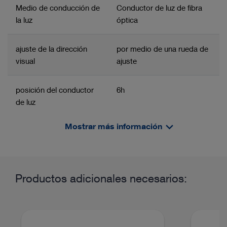
Medio de conducción de
Conductor de luz de fibra
la luz
óptica
ajuste de la dirección
por medio de una rueda de
visual
ajuste
posición del conductor
6h
de luz
Mostrar más información
color distintivo
dorado
Grupo de productos relacionados
Informaciones y vídeos sobre los productos
esterilizable en autoclave
sí
Ópticas rígidas
Productos adicionales necesarios:
Campo de aplicación / Sistema
Rodilla
Artroscopia diagnóstica de la rodilla