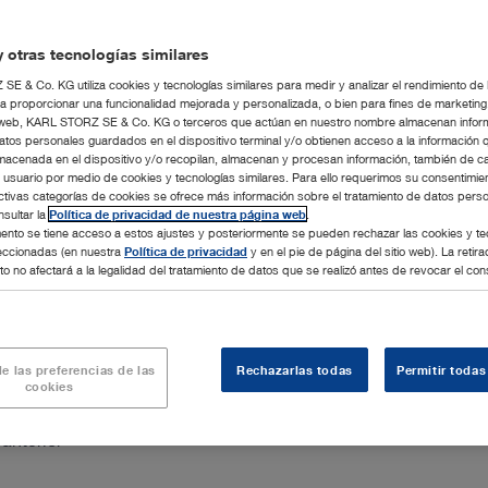
Añadir al p
 otras tecnologías similares
E & Co. KG utiliza cookies y tecnologías similares para medir y analizar el rendimiento de
a proporcionar una funcionalidad mejorada y personalizada, o bien para fines de marketin
tio web, KARL STORZ SE & Co. KG o terceros que actúan en nuestro nombre almacenan infor
atos personales guardados en el dispositivo terminal y/o obtienen acceso a la información 
macenada en el dispositivo y/o recopilan, almacenan y procesan información, también de c
l usuario por medio de cookies y tecnologías similares. Para ello requerimos su consentimie
ctivas categorías de cookies se ofrece más información sobre el tratamiento de datos pers
sultar la
Política de privacidad de nuestra página web
.
nto se tiene acceso a estos ajustes y posteriormente se pueden rechazar las cookies y te
leccionadas (en nuestra
Política de privacidad
y en el pie de página del sitio web). La retira
o no afectará a la legalidad del tratamiento de datos que se realizó antes de revocar el con
e las preferencias de las
Rechazarlas todas
Permitir todas
cookies
anterior