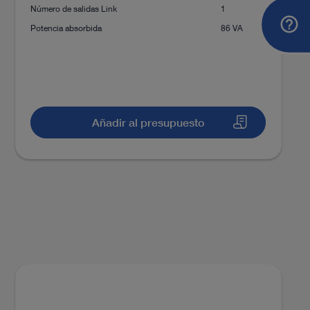
Número de salidas Link
1
Potencia absorbida
86 VA
Añadir al presupuesto
 para cirugía abierta y