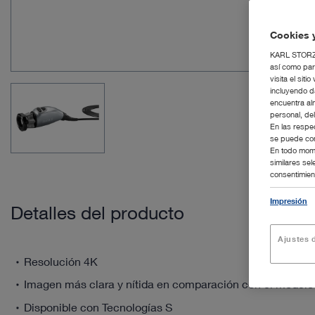
Cookies y
KARL STORZ S
así como par
visita el si
incluyendo d
encuentra al
personal, de
En las respe
se puede con
En todo mome
similares se
consentimient
Impresión
Detalles del producto
Ajustes d
Resolución 4K
Imagen más clara y nítida en comparación con el modelo 
Disponible con Tecnologías S