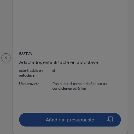
Instrucciones de uso
Desinfección por frotado
Asepsia
Documentos
Método de escaneo
533TVA
Niveles de zoom
chevron_left
Adaptador, esterilizable en autoclave
esterilizable en
sí
autoclave
Uso previsto
Posibilitar el cambio de ópticas en
condiciones estériles
Añadir al presupuesto