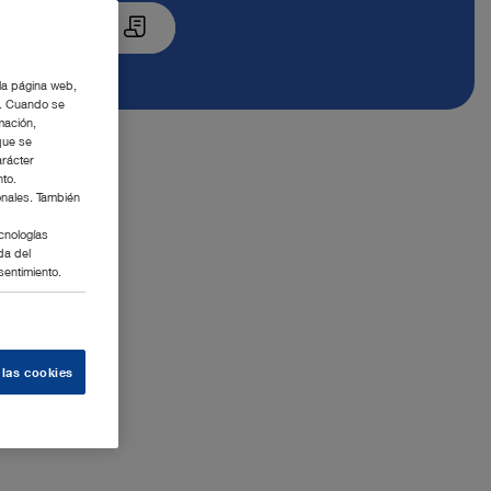
resupuesto
 la página web,
g. Cuando se
mación,
que se
arácter
nto.
onales. También
cnologías
da del
sentimiento.
 las cookies