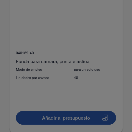
sí
Fundas para un solo uso
Escáner progresivo
040169-40
1x, 1.25x,1.5x, 1.75x, 2x, 2.5x,
Funda para cámara, punta elástica
3x
Modo de empleo
para un solo uso
Unidades por envase
40
Añadir al presupuesto