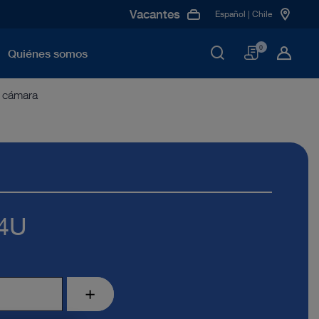
Vacantes
Español | Chile
Cesta
0
Quiénes somos
 cámara
 4U