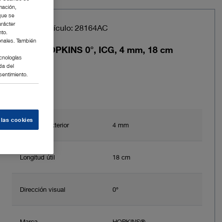
mación,
que se
arácter
Núm. de artículo: 28164AC
nto.
onales. También
Óptica HOPKINS 0°, ICG, 4 mm, 18 cm
cnologías
da del
sentimiento.
 las cookies
Diámetro exterior
4 mm
Longitud útil
18 cm
Dirección visual
0°
Marca
HOPKINS®