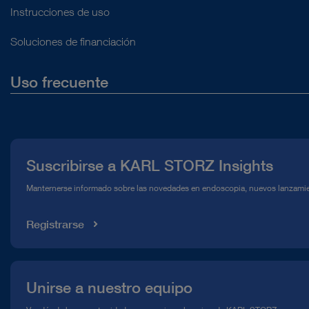
Instrucciones de uso
Soluciones de financiación
Uso frecuente
Quiénes somos
Prensa
Suscribirse a KARL STORZ Insights
Línea de atención para el Cumplimiento normativo (Hotline)
Manternerse informado sobre las novedades en endoscopia, nuevos lanzamie
Mediateca
Registrarse
Unirse a nuestro equipo