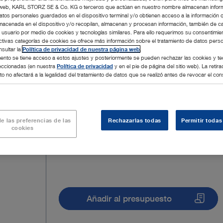
tio web, KARL STORZ SE & Co. KG o terceros que actúan en nuestro nombre almacenan infor
atos personales guardados en el dispositivo terminal y/o obtienen acceso a la información 
macenada en el dispositivo y/o recopilan, almacenan y procesan información, también de c
l usuario por medio de cookies y tecnologías similares. Para ello requerimos su consentimie
ctivas categorías de cookies se ofrece más información sobre el tratamiento de datos pers
sultar la
Política de privacidad de nuestra página web
.
nto se tiene acceso a estos ajustes y posteriormente se pueden rechazar las cookies y te
leccionadas (en nuestra
Política de privacidad
y en el pie de página del sitio web). La retira
o no afectará a la legalidad del tratamiento de datos que se realizó antes de revocar el con
e las preferencias de las
Rechazarlas todas
Permitir todas
cookies
Añadir al presupuesto