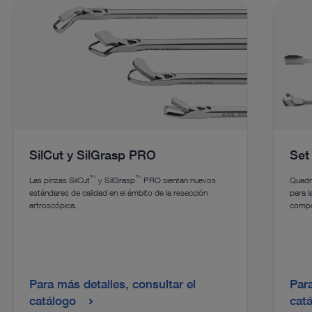
SilCut y SilGrasp PRO
Set
™
™
Las pinzas SilCut
y SilGrasp
PRO sientan nuevos
Quadr
estándares de calidad en el ámbito de la resección
para l
artroscópica.
compo
Para más detalles, consultar el
Para
catálogo
cat