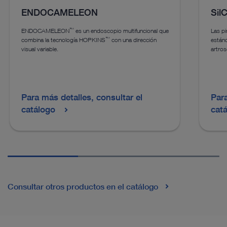
ENDOCAMELEON
Sil
™
ENDOCAMELEON
es un endoscopio multifuncional que
Las pi
™
combina la tecnología HOPKINS
con una dirección
estánd
visual variable.
artros
Para más detalles, consultar el
Para
catálogo
cat
Consultar otros productos en el catálogo