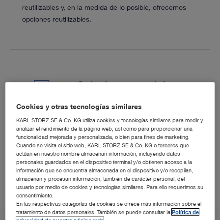
reutilizables y, en la medida de lo posible, ofrecemos
opciones reutilizables.
Soluciones modulares
Cookies y otras tecnologías similares
KARL STORZ SE & Co. KG utiliza cookies y tecnologías similares para medir y
Un sistema modular de endoscopios, instrumentos y
analizar el rendimiento de la página web, así como para proporcionar una
funcionalidad mejorada y personalizada, o bien para fines de marketing.
dispositivos adaptados a las necesidades clínicas.
Cuando se visita el sitio web, KARL STORZ SE & Co. KG o terceros que
actúan en nuestro nombre almacenan información, incluyendo datos
personales guardados en el dispositivo terminal y/o obtienen acceso a la
información que se encuentra almacenada en el dispositivo y/o recopilan,
almacenan y procesan información, también de carácter personal, del
usuario por medio de cookies y tecnologías similares. Para ello requerimos su
consentimiento.
En las respectivas categorías de cookies se ofrece más información sobre el
tratamiento de datos personales. También se puede consultar la
Política de