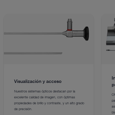
I
Visualización y acceso
p
Nuestros sistemas ópticos destacan por la
Of
excelente calidad de imagen, con óptimas
pa
propiedades de brillo y contraste, y un alto grado
as
de precisión.
bl