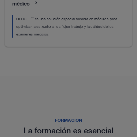
Para más detalles, consultar el
P
catálogo
médico
P
catálogo
c
c
™
OFFICE1
es una solución espacial basada en módulos para
optimizar la estructura, los flujos trabajo y la calidad de los
exámenes médicos.
Novedades de nuestra gama de productos
Novedades de nuestra gama de productos
Novedades de nuestra gama de productos
Novedades de nuestra gama de productos
FORMACIÓN
La formación es esencial