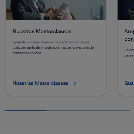
Nuestras Masterclasses
Amp
con
Aprender los más diversos procedimientos desde
cualquier parte del mundo con nuestra nueva serie de
Selecc
seminarios en línea.
para 
Nuestras Masterclasses
Bus