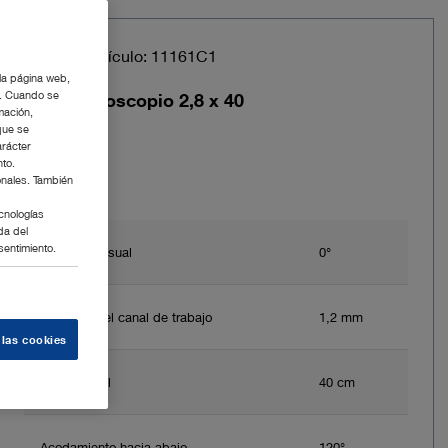
Núm. de artículo: 11161C1
 la página web,
g. Cuando se
Neurofibroscopio 2,8 x 40
mación,
que se
arácter
nto.
onales. También
cnologías
da del
sentimiento.
Dirección visual
0°
Diámetro del canal de trabajo
1,2 mm
 las cookies
Longitud útil
40 cm
Acodamiento hacia abajo
120°