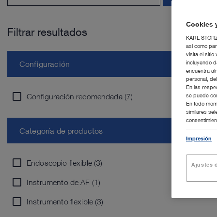
Cookies y
Filtrar resultados
KARL STORZ S
así como par
visita el si
incluyendo d
Configuración
encuentra al
personal, de
En las respe
Configuración recomendada (7)
se puede con
En todo mome
similares se
consentimient
Categoría de productos
Impresión
Endoscopio flexible (3)
Ajustes d
Instrumento de AF (1)
Instrumento flexible (3)