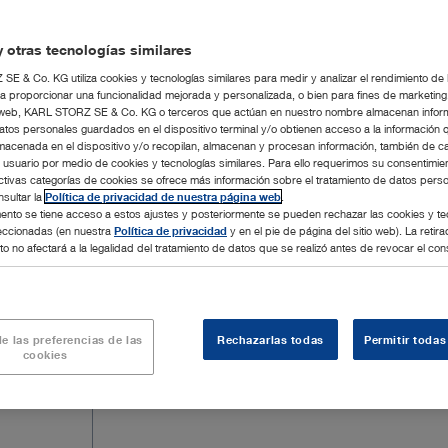
 otras tecnologías similares
E & Co. KG utiliza cookies y tecnologías similares para medir y analizar el rendimiento de
a proporcionar una funcionalidad mejorada y personalizada, o bien para fines de marketin
tio web, KARL STORZ SE & Co. KG o terceros que actúan en nuestro nombre almacenan infor
atos personales guardados en el dispositivo terminal y/o obtienen acceso a la información 
macenada en el dispositivo y/o recopilan, almacenan y procesan información, también de c
l usuario por medio de cookies y tecnologías similares. Para ello requerimos su consentimie
ctivas categorías de cookies se ofrece más información sobre el tratamiento de datos pers
sultar la
Política de privacidad de nuestra página web
.
nto se tiene acceso a estos ajustes y posteriormente se pueden rechazar las cookies y te
leccionadas (en nuestra
Política de privacidad
y en el pie de página del sitio web). La retira
o no afectará a la legalidad del tratamiento de datos que se realizó antes de revocar el con
e las preferencias de las
Rechazarlas todas
Permitir todas
cookies
Añadir al presupuesto