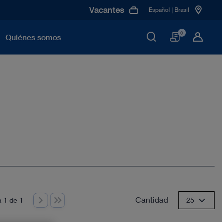
Vacantes
Español | Brasil
Cesta
0
Quiénes somos
Cantidad
 1 de 1
25