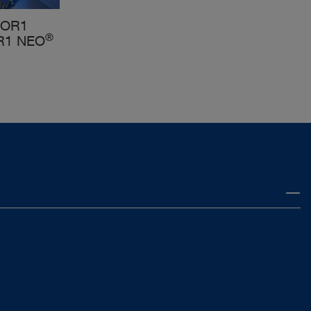
 OR1
®
R1 NEO