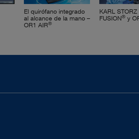
El quirófano integrado
KARL STORZ
®
al alcance de la mano –
FUSION
y O
®
OR1 AIR