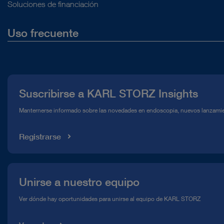
Soluciones de financiación
Uso frecuente
Quiénes somos
Prensa
Suscribirse a KARL STORZ Insights
Línea de atención para el Cumplimiento normativo (Hotline)
Manternerse informado sobre las novedades en endoscopia, nuevos lanzamie
Mediateca
Registrarse
Unirse a nuestro equipo
Ver dónde hay oportunidades para unirse al equipo de KARL STORZ