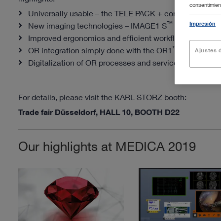
consentimient
Universally usable – the TELE PACK + compact endo
™
Impresión
New imaging technologies – IMAGE1 S
RUBINA
Improved ergonomics and efficient workflows in the da
™
OR integration simply done with the OR1
AIR and O
Ajustes d
™
Digitalization of OR processes and services – OR1
so
For details, please visit the KARL STORZ booth:
Trade fair Düsseldorf, HALL 10, BOOTH D22
Our highlights at MEDICA 2019