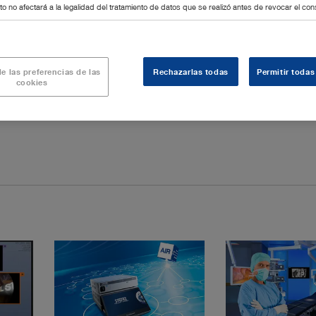
o no afectará a la legalidad del tratamiento de datos que se realizó antes de revocar el con
scopy system
™
ily OR routine – the ARTIP
CRUISE motorized holding arm
®
R1 NEO
integration solutions
e las preferencias de las
Rechazarlas todas
Permitir todas
cookies
ftware modules and apps