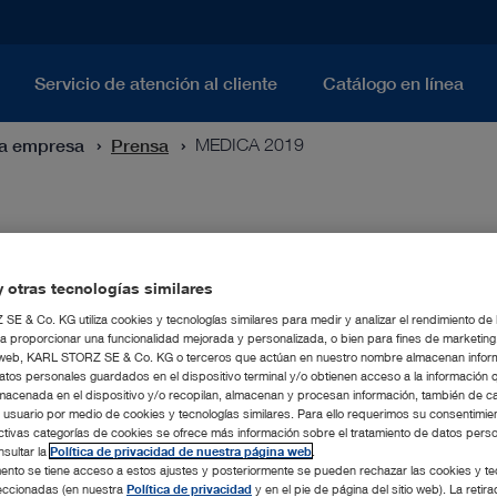
Servicio de atención al cliente
Catálogo en línea
ra empresa
Prensa
MEDICA 2019
 otras tecnologías similares
E & Co. KG utiliza cookies y tecnologías similares para medir y analizar el rendimiento de
 Technology
a proporcionar una funcionalidad mejorada y personalizada, o bien para fines de marketin
tio web, KARL STORZ SE & Co. KG o terceros que actúan en nuestro nombre almacenan infor
atos personales guardados en el dispositivo terminal y/o obtienen acceso a la información 
 year, the endoscopy specialist KARL STORZ is once again pres
macenada en el dispositivo y/o recopilan, almacenan y procesan información, también de c
medical technology. As the world’s largest medical trade fair, M
l usuario por medio de cookies y tecnologías similares. Para ello requerimos su consentimie
ell as manufacturers and offers a platform for exchange on impo
ctivas categorías de cookies se ofrece más información sobre el tratamiento de datos pers
th, visitors can discover the company’s wide range of new pro
sultar la
Política de privacidad de nuestra página web
.
 fair. Among other things, KARL STORZ is presenting the followi
nto se tiene acceso a estos ajustes y posteriormente se pueden rechazar las cookies y te
leccionadas (en nuestra
Política de privacidad
y en el pie de página del sitio web). La retira