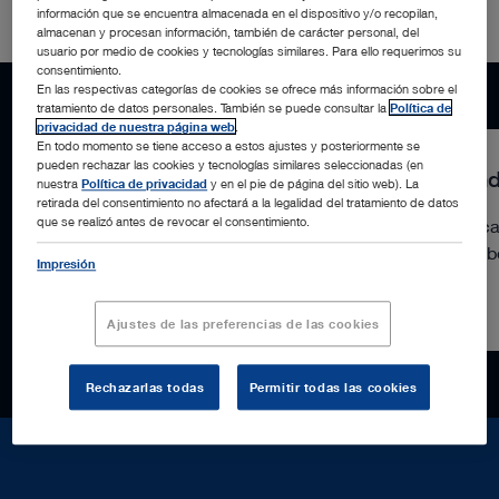
información que se encuentra almacenada en el dispositivo y/o recopilan,
almacenan y procesan información, también de carácter personal, del
usuario por medio de cookies y tecnologías similares. Para ello requerimos su
consentimiento.
En las respectivas categorías de cookies se ofrece más información sobre el
tratamiento de datos personales. También se puede consultar la
Política de
privacidad de nuestra página web
.
En todo momento se tiene acceso a estos ajustes y posteriormente se
pueden rechazar las cookies y tecnologías similares seleccionadas (en
macOS
Win
nuestra
Política de privacidad
y en el pie de página del sitio web). La
retirada del consentimiento no afectará a la legalidad del tratamiento de datos
que se realizó antes de revocar el consentimiento.
Descargar aplicación OR1
Desca
ColaboratOR
Colab
Impresión
Ajustes de las preferencias de las cookies
Rechazarlas todas
Permitir todas las cookies