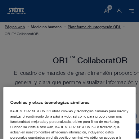
0
Cesta
Página web
Medicina humana
Plataforma de integración OR1
OR1™ CollaboratOR
™
OR1
CollaboratOR
El cuadro de mandos de gran dimensión proporcion
general y clara que permite visualizar información y
ayuda a coordinar el trabajo en equipo.
Cookies y otras tecnologías similares
KARL STORZ SE & Co. KG utiliza cookies y tecnologías similares para medir y
Descargar en Google Play
analizar el rendimiento de la página web, así como para proporcionar una
funcionalidad mejorada y personalizada, o bien para fines de marketing.
Cuando se visita el sitio web, KARL STORZ SE & Co. KG o terceros que
Descargar en App Store para sistema operati
actúan en nuestro nombre almacenan información, incluyendo datos
personales guardados en el dispositivo terminal y/o obtienen acceso a la