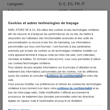
Langues:
D, E, ES, FR, IT
Auteurs:
KARL STORZ
Version:
1.0 06-2026
Cookies et autres technologies de traçage
Numéro:
96071071F
KARL STORZ SE & Co. KG utilise des cookies et des technologies similaires
Spécialités:
La prise en charge des
afin de mesurer et d'analyser les performances de ce site, de mettre à
voies respiratoires
disposition de l'utilisateur des fonctionnalités avancées et des outils de
personnalisation ou encore à des fins de marketing. Les informations
personnelles qui nous sont fournies / sont fournies à des partenaires
autorisés par le biais de cookies ou de technologies similaires installés sur
FRANÇAIS
votre appareil terminal à chaque visite de notre site web, sont collectées,
stockées et traitées. En donnant votre accord, vous nous permettez d'utiliser
Télécharger (PDF | 1.5 MB)
ces cookies/technologies similaires.
Pour obtenir de plus amples informations sur le principe d'utilisation et de
Afficher
traitement des informations personnelles par les cookies, voir les différents
types de cookies et consulter la
politique de confidentialité
de notre site
web.
Vous pouvez modifier vos préférences et refuser les cookies/les technologies
similaires à tout moment (voir dans notre
politique de confidentialité
et au
bas de notre page web). Cette modification n'affecte aucunement le
L’intubation selon KARL STORZ
processus de traitement des données personnelles selon les directives
légales en vigueur suite à l'autorisation et jusqu'à sa résiliation.
Type de média:
Brochure commerciale
Langues:
D, E, ES, FR, IT
Mentions légales