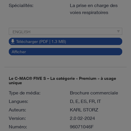
Spécialités:
La prise en charge des
voies respiratoires
ENGLISH
Télécharger (PDF | 1.3 MB)
Afficher
Le C-MAC® FIVE S – La catégorie « Premium » à usage
unique
Type de média:
Brochure commerciale
Langues:
D, E, ES, FR, IT
Auteurs:
KARL STORZ
Version:
2.0 02-2024
Numéro:
96071046F