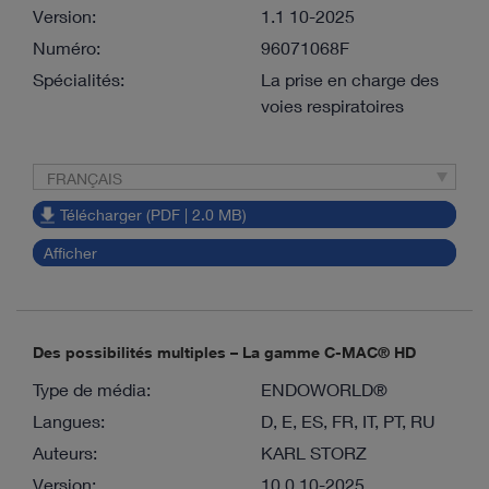
Version:
1.1 10-2025
Numéro:
96071068F
Spécialités:
La prise en charge des
voies respiratoires
FRANÇAIS
Télécharger (PDF | 2.0 MB)
Afficher
Des possibilités multiples – La gamme C-MAC® HD
Type de média:
ENDOWORLD®
Langues:
D, E, ES, FR, IT, PT, RU
Auteurs:
KARL STORZ
Version:
10.0 10-2025