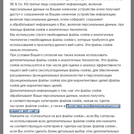
SE & Co. KG третьи лица сохраняют информацию, включая
персональные данные на Вашем конечном устройстве и/или получают
доступ к сохраненной на Вашем конечном устройстве информации,
расширить фильтр
включая персональные данные, и/или собирают, сохраняют
и обрабатывают информацию о Вас, включая персональные данные, при
помощи файлов cookie и аналогичных технологий.
Мы используем строго необходимые файлы cookie и аналогичные
технологии («необходимые файлы cookie»), которые требуются для
использования и просмотра данного веб-сайта. Эти файлы cookie
нельзя отключить.
При условии Вашего согласия мы также можем использовать
сортировать по:
актуальность
дополнительные файлы cookie и аналогичные технологии. Эти файлы
cookie используются в том числе для оценки и анализа эффективности
нашего веб-сайта (эксплуатационные файлы cookie), для обеспечения
расширенных функциональных возможностей и персонализации
(функциональные файлы cookie) или для маркетинговых целей (файлы
1
/1
cookie для маркетинговых целей).
Дополнительную информацию о том, как эти файлы cookie
обрабатывают Ваши персональные данные, можно получить
в соответствующих категориях файлов cookie, нажав на «Центр
настроек файлов cookie», а также в
Политике конфиденциальности
нашего веб-сайта
.
Endoscopy in Small Exotic Animals – Set for birds,
Нажмите на «Согласиться на все файлы cookie», если Вы согласны
reptiles, amphibians, small mammals and fish
на использование всех дополнительных файлов cookie или нажмите
на соответствующую категорию в «Центре настроек файлов cookie»,
тип мультимедиа:
ENDOWORLD®
если Вы хотите сделать более детальный выбор этих дополнительных