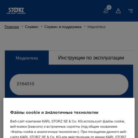
0
Корзина
Главная
Сервис
Сервис и поддержка
Медиатека
Медиатека
Инструкции по эксплуатации
Медиатека
найти
Файлы cookie и аналогичные технологии
выбранный язык
Веб-сайт компании KARL STORZ SE & Co. KG использует файлы cookie,
веб-маяки (beacons) и встроенные скрипты (под общим названием
«Файлы cookie и аналогичные технологии»). При посещении данного веб-
РУССКИЙ
сайта KARL STORZ SE & Co. KG или действующие от имени KARL STORZ