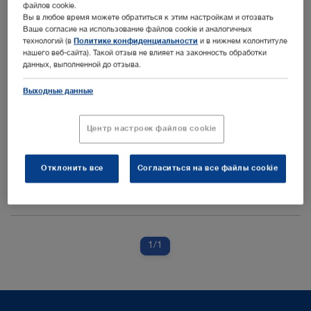
ключевые слова:
D, E, ES, FR, IT, PT
файлов cookie.
Вы в любое время можете обратиться к этим настройкам и отозвать
авторы:
KARL STORZ
Ваше согласие на использование файлов cookie и аналогичных
технологий (в
Политике конфиденциальности
и в нижнем колонтитуле
версия документа:
12.1 06-2025
нашего веб-сайта). Такой отзыв не влияет на законность обработки
номер:
96182018E
данных, выполненной до отзыва.
Разделы:
Мелкие животные
Выходные данные
Центр настроек файлов cookie
ENGLISH
Скачать (PDF | 0.9 MB)
Отклонить все
Согласиться на все файлы cookie
показать
1
/1