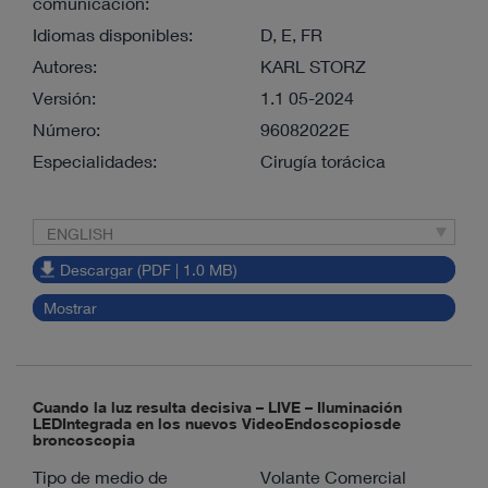
comunicación:
Idiomas disponibles:
D, E, FR
Autores:
KARL STORZ
Versión:
1.1 05-2024
Número:
96082022E
Especialidades:
Cirugía torácica
ENGLISH
Descargar (PDF | 1.0 MB)
Mostrar
Cuando la luz resulta decisiva – LIVE – Iluminación
LEDIntegrada en los nuevos VideoEndoscopiosde
broncoscopia
Tipo de medio de
Volante Comercial