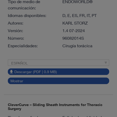
Tipo de medio de
ENDOWORLD®
comunicación:
Idiomas disponibles:
D, E, ES, FR, IT, PT
Autores:
KARL STORZ
Versión:
1.4 07-2024
Número:
96082014S
Especialidades:
Cirugía torácica
ESPAÑOL
Descargar (PDF | 0.9 MB)
Mostrar
CleverCurve – Sliding Sheath Instruments for Thoracic
Surgery