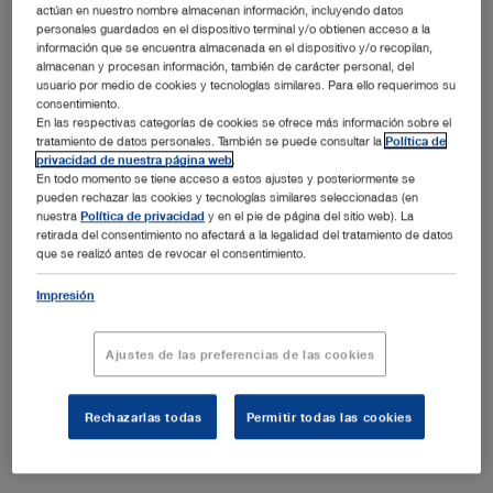
Tipo de medio de
ENDOWORLD®
actúan en nuestro nombre almacenan información, incluyendo datos
personales guardados en el dispositivo terminal y/o obtienen acceso a la
comunicación:
información que se encuentra almacenada en el dispositivo y/o recopilan,
almacenan y procesan información, también de carácter personal, del
Idiomas disponibles:
D, E, ES, FR, IT
usuario por medio de cookies y tecnologías similares. Para ello requerimos su
Autores:
KARL STORZ
consentimiento.
En las respectivas categorías de cookies se ofrece más información sobre el
Versión:
2.1 04-2026
tratamiento de datos personales. También se puede consultar la
Política de
privacidad de nuestra página web
.
Número:
96082016S
En todo momento se tiene acceso a estos ajustes y posteriormente se
Especialidades:
Cirugía torácica
pueden rechazar las cookies y tecnologías similares seleccionadas (en
nuestra
Política de privacidad
y en el pie de página del sitio web). La
retirada del consentimiento no afectará a la legalidad del tratamiento de datos
que se realizó antes de revocar el consentimiento.
ESPAÑOL
Impresión
Descargar (PDF | 2.3 MB)
Mostrar
Ajustes de las preferencias de las cookies
Rechazarlas todas
Permitir todas las cookies
Instrumental pediátrico para broncoscopia – Sets para la
extracción de cuerpos extraños, clasificación por edad