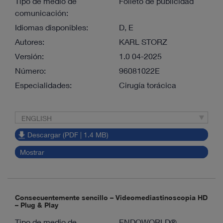
Tipo de medio de
Folleto de publicidad
comunicación:
Idiomas disponibles:
D, E
Autores:
KARL STORZ
Versión:
1.0 04-2025
Número:
96081022E
Especialidades:
Cirugía torácica
ENGLISH
Descargar (PDF | 1.4 MB)
Mostrar
Consecuentemente sencillo – Videomediastinoscopia HD
– Plug & Play
Tipo de medio de
ENDOWORLD®