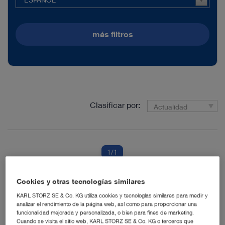
más filtros
Clasificar por:
Actualidad
1
/1
Cookies y otras tecnologías similares
KARL STORZ SE & Co. KG utiliza cookies y tecnologías similares para medir y
LIVE – Iluminación LED Integrada en los
analizar el rendimiento de la página web, así como para proporcionar una
VideoEndoscopios flexibles de Bronchoscopia de
KARL STORZ
funcionalidad mejorada y personalizada, o bien para fines de marketing.
Cuando se visita el sitio web, KARL STORZ SE & Co. KG o terceros que