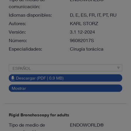
comunicación:
Idiomas disponibles:
D, E, ES, FR, IT, PT, RU
Autores:
KARL STORZ
Versión:
3.1 12-2024
Número:
96082017S
Especialidades:
Cirugía torácica
ESPAÑOL
Descargar (PDF | 0.9 MB)
Mostrar
Rigid Bronchoscopy for adults
Tipo de medio de
ENDOWORLD®