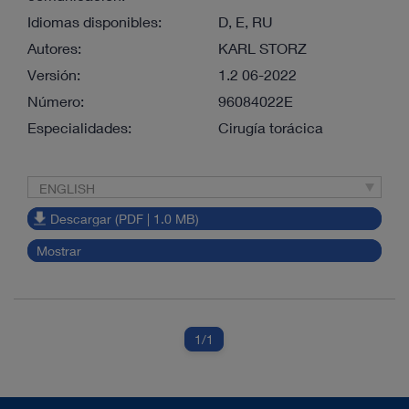
Idiomas disponibles:
D, E, RU
Autores:
KARL STORZ
Versión:
1.2 06-2022
Número:
96084022E
Especialidades:
Cirugía torácica
ENGLISH
Descargar (PDF | 1.0 MB)
Mostrar
1
/1