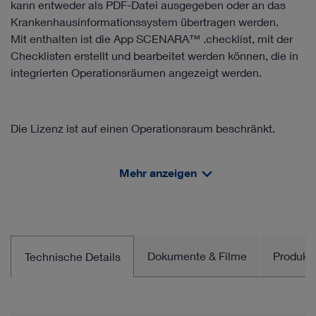
kann entweder als PDF-Datei ausgegeben oder an das
Krankenhausinformationssystem übertragen werden.
Mit enthalten ist die App SCENARA™ .checklist, mit der
Checklisten erstellt und bearbeitet werden können, die in
integrierten Operationsräumen angezeigt werden.
Die Lizenz ist auf einen Operationsraum beschränkt.
Mehr anzeigen
Auf Kundenseite wird ein virtueller oder ein physischer
Server gemäß den Systemanforderungen benötigt.
Dokumente & Filme
Produkt
Technische Details
Beinhaltet:
Lizenz für OR1™ SCENARA™ .reports
- App SCENARA™ .reports
- App SCENARA™ .checklist