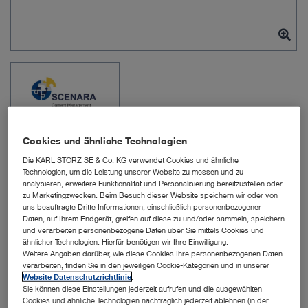
Cookies und ähnliche Technologien
Die KARL STORZ SE & Co. KG verwendet Cookies und ähnliche
Technologien, um die Leistung unserer Website zu messen und zu
analysieren, erweitere Funktionalität und Personalisierung bereitzustellen oder
zu Marketingzwecken. Beim Besuch dieser Website speichern wir oder von
Art.-Nr.: WS11142
uns beauftragte Dritte Informationen, einschließlich personenbezogener
Daten, auf Ihrem Endgerät, greifen auf diese zu und/oder sammeln, speichern
und verarbeiten personenbezogene Daten über Sie mittels Cookies und
ähnlicher Technologien. Hierfür benötigen wir Ihre Einwilligung.
OR1 SCENARA .reports
Weitere Angaben darüber, wie diese Cookies Ihre personenbezogenen Daten
verarbeiten, finden Sie in den jeweiligen Cookie-Kategorien und in unserer
Lizenz
Website Datenschutzrichtlinie
.
Sie können diese Einstellungen jederzeit aufrufen und die ausgewählten
Cookies und ähnliche Technologien nachträglich jederzeit ablehnen (in der
Menge: