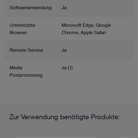
- Standardformulare und -berichte
Softwareanwendung
Ja
- HL7-Status- und Report-Schnittstelle (ORU; Hardware
und Service enthalten)
Unterstützte
Microsoft Edge, Google
Browser
Chrome, Apple Safari
Remote-Service
Ja
Media
Ja (1)
Postprocessing
Zugehörige Produktgruppe
Produktinformationen und -filme
Content Management
Zur Verwendung benötigte Produkte:
Bildgebung und Geräte in der Gynäkologie
OP-