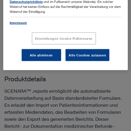
Datenschutzrichtlinie
und im Fußbereich unserer Website). Ein solcher
Widerruf hat keinen Einfluss auf die Rechtmäßigkeit der Verarbeitung vor dem
Widerruf der Einwilligung.
Impressum
Zur Angebotsliste
hinzufügen
Einstellungen Cookie Präferenzen
Alle ablehnen
Alle Cookies zulassen
Produktdetails
SCENARA™ .reports ermöglicht die automatisierte
Datenverarbeitung auf Basis standardisierter Formulare.
Es erlaubt den Import von Patienteninformationen und
erfassten Mediendaten, das Bearbeiten von Formularen
sowie den Export des generierten Berichts. Dieser
Bericht - zur Dokumentation medizinischer Befunde -