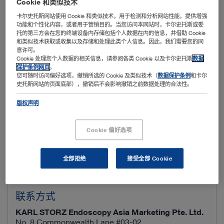
Cookie 和类似技术
全部业务领域
卡尔史托斯网站使用 Cookie 和类似技术，用于检测和分析网站性能，提供增强
功能和个性化内容，或者用于营销目的。当您访问本网站时，卡尔史托斯或委
托的第三方会在您的终端设备内存储包括个人数据在内的信息，并借助 Cookie
搜索
和类似技术获取或收集以及存储和处理此类个人信息。因此，我们需要您的同
意许可。
Cookie 处理您个人数据的相关信息，请参阅各类 Cookie 以及卡尔史托斯
数据
保护条例网页
。
您可随时访问偏好选项，撤销所选的 Cookie 及类似技术（
数据保护条例
和卡尔
培训中心概览
史托斯网站的页面底部），撤销后不会影响撤销之前数据处理的合法性。
培训中心为您提供全面的设备器械和多样化的固定培训项
版权声明
目。
Cookie 偏好选项
未找到搜索结果。
全部拒绝
接受全部 Cookie
联系方式
KARL STORZ Endoscopy Asia Marketing Pte. Ltd.
No. 8 Commonwealth Lane #03-02