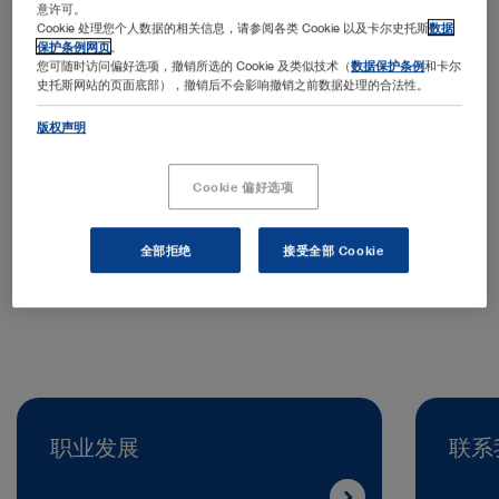
意许可。
Cookie 处理您个人数据的相关信息，请参阅各类 Cookie 以及卡尔史托斯
数据
保护条例网页
。
您可随时访问偏好选项，撤销所选的 Cookie 及类似技术（
数据保护条例
和卡尔
史托斯网站的页面底部），撤销后不会影响撤销之前数据处理的合法性。
版权声明
地址：
KARL STORZ Endoscopy Korea Co., Ltd.
Cookie 偏好选项
8‑9 Jeonui‑ro, Songpa-gu
05836 Seoul | South Korea
全部拒绝
接受全部 Cookie
电话号码：
+82 70 4350 7474
职业发展
联系