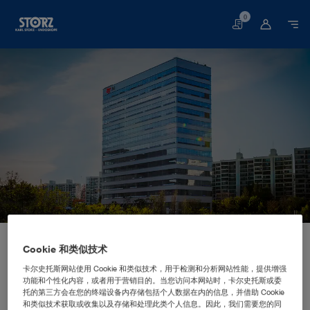
0
购
物
车
网站首页
企业概况
企业简讯
全球驻地
Cookie 和类似技术
韩国首尔：KARL STORZ Endoscopy Korea Co., Ltd.
分支机构
KARL STORZ Endoscopy Korea
卡尔史托斯网站使用 Cookie 和类似技术，用于检测和分析网站性能，提供增强
功能和个性化内容，或者用于营销目的。当您访问本网站时，卡尔史托斯或委
Co., Ltd.
托的第三方会在您的终端设备内存储包括个人数据在内的信息，并借助 Cookie
和类似技术获取或收集以及存储和处理此类个人信息。因此，我们需要您的同