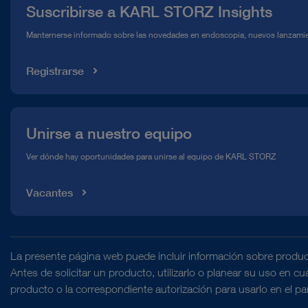
micrófono de
TELE PACK+ Solución móvil combinada
T
Suscribirse a KARL STORZ Insights
estroboscopia
Línea de atención para el Cumplimiento normativo (Hotline)
Manternerse informado sobre las novedades en endoscopia, nuevos lanzamie
Mediateca
Conexión
1
Registrarse
TELE PACK+ Solución móvil combinada
TE
Kensington
Lock
Documentación
JPEG
Unirse a nuestro equipo
TELE PACK+ Solución móvil combinada
TE
de imágenes
Ver dónde hay oportunidades para unirse al equipo de KARL STORZ
(formato)
Vacantes
Documentación
DOCUMENTO
MPEG4
TELE PACK+ Solución móvil combinada
T
de vídeos
Colposcopio VITOM® – Un sistema
(formato)
de visualización para colposcopia y
la escisión electroquirúrgica con asa
La presente página web puede incluir información sobre produc
TELE PACK+ Solución móvil combinada
T
Antes de solicitar un producto, utilizarlo o planear su uso en c
Potencia del
3,2 W
Descarga
file_download
producto o la correspondiente autorización para usarlo en el pa
altavoz