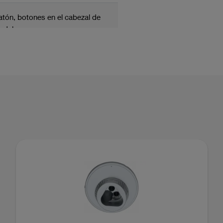
 ratón, botones en el cabezal de
edal
los productos
+ Solución móvil combinada
DOCUMENTO
El nuevo videocistoscopio flexible
e visualización y cámaras