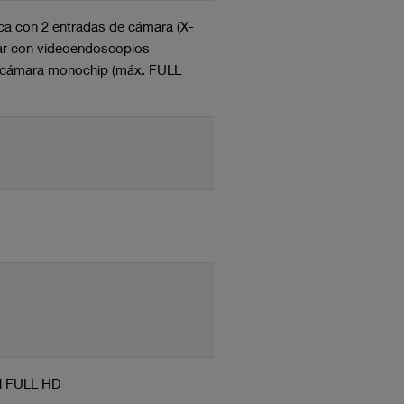
a con 2 entradas de cámara (X-
izar con videoendoscopios
de cámara monochip (máx. FULL
til FULL HD