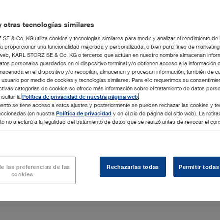
Añadir al p
 otras tecnologías similares
E & Co. KG utiliza cookies y tecnologías similares para medir y analizar el rendimiento de
a proporcionar una funcionalidad mejorada y personalizada, o bien para fines de marketin
tio web, KARL STORZ SE & Co. KG o terceros que actúan en nuestro nombre almacenan infor
atos personales guardados en el dispositivo terminal y/o obtienen acceso a la información 
macenada en el dispositivo y/o recopilan, almacenan y procesan información, también de c
Suministro
l usuario por medio de cookies y tecnologías similares. Para ello requerimos su consentimie
chevron_right
ctivas categorías de cookies se ofrece más información sobre el tratamiento de datos pers
sultar la
Política de privacidad de nuestra página web
.
400F
Cable de red (1)
nto se tiene acceso a estos ajustes y posteriormente se pueden rechazar las cookies y te
leccionadas (en nuestra
Política de privacidad
y en el pie de página del sitio web). La retira
o no afectará a la legalidad del tratamiento de datos que se realizó antes de revocar el con
e las preferencias de las
Rechazarlas todas
Permitir todas
cookies