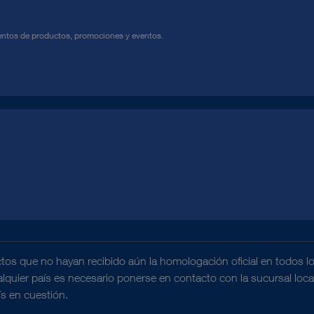
ELE PACK+ en urología
ntos de productos, promociones y eventos.
LE PACK+ en el manejo de las vías respiratorias
LE PACK+ en cirugía torácica
DOCUMENTO
ELE PACK+ en ginecología
Soluciones de formación para uso
interno
tos que no hayan recibido aún la homologación oficial en todos l
ELE PACK+ en artroscopia
ualquier país es necesario ponerse en contacto con la sucursal loc
Descarga
file_download
ís en cuestión.