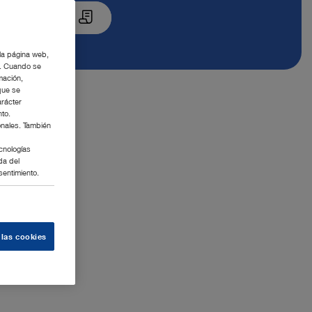
resupuesto
 la página web,
g. Cuando se
mación,
que se
arácter
nto.
onales. También
cnologías
da del
sentimiento.
 las cookies