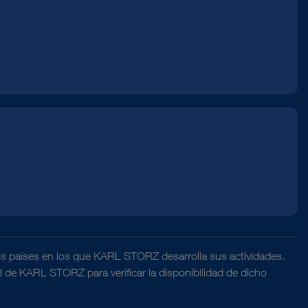
DOCUMENTO
Hysteroscopes from KARL STORZ –
Diagnostic and Operative Solutions
for "Office Hysteroscopy"
os países en los que KARL STORZ desarrolla sus actividades.
al de KARL STORZ para verificar la disponibilidad de dicho
Descarga
file_download