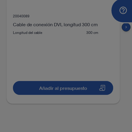
Solutions from KARL STORZ
20040089
Descarga
file_download
Cable de conexión DVI, longitud 300 cm
chevron_right
Longitud del cable
300 cm
Proctología
Añadir al presupuesto
ultorio de ginecología
DOCUMENTO
Hysteroscopy – Enhancing
Outcomes in Reproductive Medicine