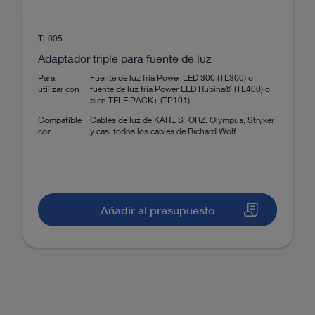
HD-VIEW™ – Máxima calidad con
imágenes HD
TL005
Descarga
file_download
Adaptador triple para fuente de luz
Para
Fuente de luz fría Power LED 300 (TL300) o
utilizar con
fuente de luz fría Power LED Rubina® (TL400) o
egrado
bien TELE PACK+ (TP101)
Compatible
Cables de luz de KARL STORZ, Olympus, Stryker
con
y casi todos los cables de Richard Wolf
nolaringología
 cirugía general y visceral
Combinaciones recomendadas
Añadir al presupuesto
ecología
Equipo recomendado
Atención ambulatoria y cons
DOCUMENTO
Your Patient. Your Choice. KARL
STORZ Flexible Uretero-Renoscopes