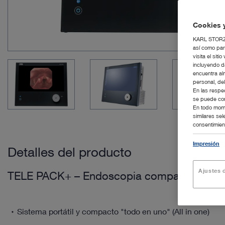
Cookies y
KARL STORZ S
así como par
visita el si
incluyendo d
encuentra al
personal, de
En las respe
se puede con
En todo mome
similares se
consentimient
Impresión
Detalles del producto
Ajustes d
TELE PACK+ – Endoscopia compacta
Sistema portátil y compacto "todo en uno" (All in one)