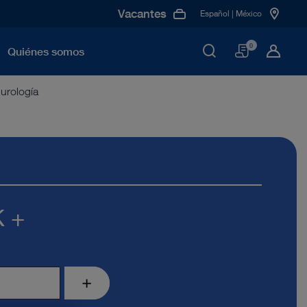
Vacantes
Español | México
Cesta
0
Quiénes somos
urología
 +