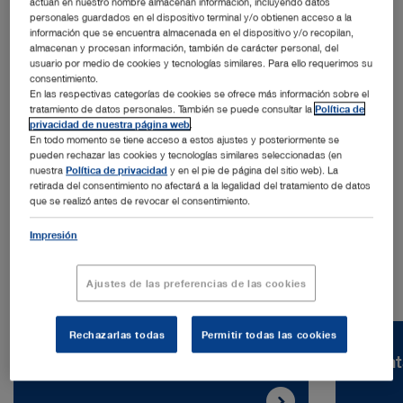
actúan en nuestro nombre almacenan información, incluyendo datos
personales guardados en el dispositivo terminal y/o obtienen acceso a la
información que se encuentra almacenada en el dispositivo y/o recopilan,
almacenan y procesan información, también de carácter personal, del
usuario por medio de cookies y tecnologías similares. Para ello requerimos su
consentimiento.
En las respectivas categorías de cookies se ofrece más información sobre el
tratamiento de datos personales. También se puede consultar la
Política de
privacidad de nuestra página web
.
Dirección:
En todo momento se tiene acceso a estos ajustes y posteriormente se
KARL STORZ Endoscopie France SAS
pueden rechazar las cookies y tecnologías similares seleccionadas (en
12 Rue Guynemer
nuestra
Política de privacidad
y en el pie de página del sitio web). La
retirada del consentimiento no afectará a la legalidad del tratamiento de datos
78280 Guyancourt | Francia
que se realizó antes de revocar el consentimiento.
Tel.:
+33 1 30 48 42 00
Impresión
Ajustes de las preferencias de las cookies
Rechazarlas todas
Permitir todas las cookies
Vacantes
Cont