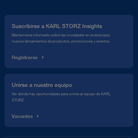
Quiénes somos
Prensa
Suscribirse a KARL STORZ Insights
Línea de atención para el Cumplimiento normativo (Hotline)
Manternerse informado sobre las novedades en endoscopia,
nuevos lanzamientos de productos, promociones y eventos.
Mediateca
Registrarse
Unirse a nuestro equipo
Ver dónde hay oportunidades para unirse al equipo de KARL
STORZ
Vacantes