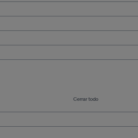
R CO2
 grapas)
Cerrar todo