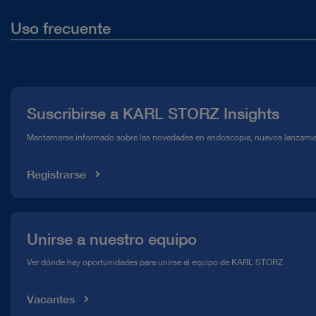
Tijeras
Uso frecuente
Traqueoscopio
Quiénes somos
Portatorundas
Prensa
Pinzas
Suscribirse a KARL STORZ Insights
Abrir vista general
Línea de atención para el Cumplimiento normativo (Hotline)
Manternerse informado sobre las novedades en endoscopia, nuevos lanzamie
Mediateca
Registrarse
Unirse a nuestro equipo
Ver dónde hay oportunidades para unirse al equipo de KARL STORZ
Vacantes