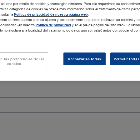
l usuario por medio de cookies y tecnologías similares. Para ello requerimos su consentimie
productos en un nuevo formato interactivo. Si todavía no exi
ctivas categorías de cookies se ofrece más información sobre el tratamiento de datos pers
sultar la
Política de privacidad de nuestra página web
.
nto se tiene acceso a estos ajustes y posteriormente se pueden rechazar las cookies y te
leccionadas (en nuestra
Política de privacidad
y en el pie de página del sitio web). La retira
o no afectará a la legalidad del tratamiento de datos que se realizó antes de revocar el con
Cerrar todo
e las preferencias de las
Rechazarlas todas
Permitir todas
cookies
auricular