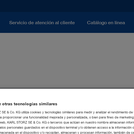
Servicio de atención al cliente
Catálogo en línea
 otras tecnologías similares
E & Co. KG utiliza cookies y tecnologías similares para medir y analizar el rendimiento de
a proporcionar una funcionalidad mejorada y personalizada, o bien para fines de marketin
tio web, KARL STORZ SE & Co. KG o terceros que actúan en nuestro nombre almacenan infor
atos personales guardados en el dispositivo terminal y/o obtienen acceso a la información 
macenada en el dispositivo y/o recopilan, almacenan y procesan información, también de c