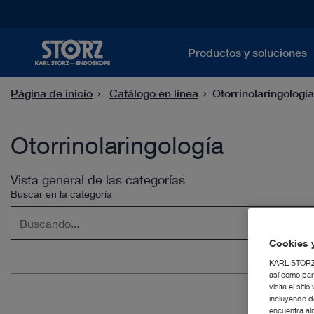
Productos y soluciones
Página de inicio
Catálogo en línea
Otorrinolaringología
Otorrinolaringología
Vista general de las categorías
Buscar en la categoría
Cookies y
KARL STORZ S
así como par
visita el si
incluyendo d
encuentra al