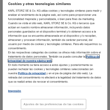
Cookies y otras tecnologías similares
KARL STORZ SE & Co. KG utiliza cookies y tecnologías similares para medir y
Uretra
analizar el rendimiento de la página web, así como para proporcionar una
funcionalidad mejorada y personalizada, o bien para fines de marketing.
Vejiga
Cuando se visita el sitio web, KARL STORZ SE & Co. KG o terceros que
Estenosis y estricturas
actúan en nuestro nombre almacenan información, incluyendo datos
personales guardados en el dispositivo terminal y/o obtienen acceso a la
Abrir vista general
Próstata
Cistoscopia
información que se encuentra almacenada en el dispositivo y/o recopilan,
almacenan y procesan información, también de carácter personal, del
Resección transuretral (RTUV)
usuario por medio de cookies y tecnologías similares. Para ello requerimos su
Uréter
Resección transuretral (RTUP)
consentimiento.
Litotricia de cálculos vesicales
En las respectivas categorías de cookies se ofrece más información sobre el
Incisión transuretral (ITU)
tratamiento de datos personales. También se puede consultar la
Política de
Riñón
Ureteroscopia para urolitiasis (URS)
privacidad de nuestra página web
.
Tratamiento de la incontinencia urinaria
Vaporización
En todo momento se tiene acceso a estos ajustes y posteriormente se
Ureteroscopia para carcinoma urotelial del tracto
Laparoscopia en urología
pueden rechazar las cookies y tecnologías similares seleccionadas (en
Biopsia
Ureterorrenoscopia para urolitiasis (URS / RIRS)
Enucleación endoscópica de la próstata (EPP)
superior (UTUC)
nuestra
Política de privacidad
y en el pie de página del sitio web). La
retirada del consentimiento no afectará a la legalidad del tratamiento de datos
Abrir vista general
Ureterorrenoscopia para carcinoma urotelial del tracto
Morcelación
Tratamiento de estenosis ureteral
Equipo básico
que se realizó antes de revocar el consentimiento.
superior (UTUC)
Categoría de productos
Instrumental para utilizar con UroLift®
Abrir vista general
Abrir vista general
Impresión
Nefrolitotomía percutánea (NLPC)
Abrir vista general
Nefrolitotomía percutánea mínimamente invasiva
Desplegar todo
Cerrar todo
Ajustes de las preferencias de las cookies
(MIP)