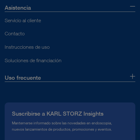
Asistencia
Difusor de irrigación
Abrir vista general
Servicio al cliente
Contacto
Instrucciones de uso
Soluciones de financiación
Uso frecuente
Quiénes somos
Prensa
Suscribirse a KARL STORZ Insights
Línea de atención para el Cumplimiento normativo (Hotline)
Manternerse informado sobre las novedades en endoscopia,
nuevos lanzamientos de productos, promociones y eventos.
Mediateca