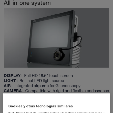
All-in-one system
DISPLAY+
Full HD 18.5" touch screen
LIGHT+
Brillinat LED light source
AIR+
Integrated airpump for GI endoscopy
CAMERA+
Compatible with rigid and flexible endoscopes
DOCU+
Recording of video and still images
Cookies y otras tecnologías similares
TELE PACK+ VET
KARL STORZ SE & Co. KG utiliza cookies y tecnologías similares para medir y