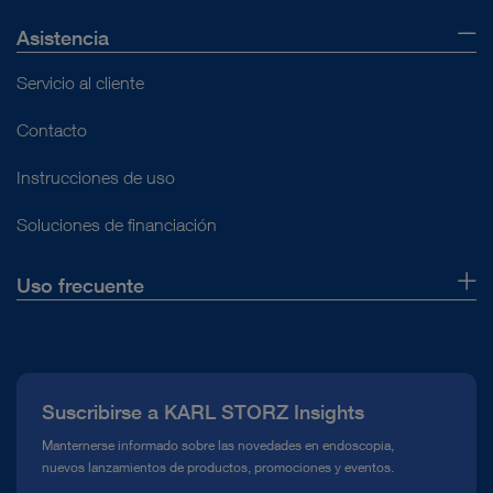
Asistencia
Servicio al cliente
Contacto
Instrucciones de uso
Soluciones de financiación
Uso frecuente
Quiénes somos
Prensa
Suscribirse a KARL STORZ Insights
Línea de atención para el Cumplimiento normativo (Hotline)
Manternerse informado sobre las novedades en endoscopia,
nuevos lanzamientos de productos, promociones y eventos.
Mediateca