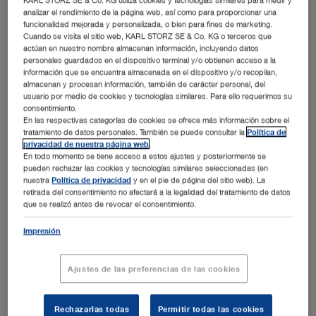
analizar el rendimiento de la página web, así como para proporcionar una
funcionalidad mejorada y personalizada, o bien para fines de marketing.
Cuando se visita el sitio web, KARL STORZ SE & Co. KG o terceros que
actúan en nuestro nombre almacenan información, incluyendo datos
personales guardados en el dispositivo terminal y/o obtienen acceso a la
información que se encuentra almacenada en el dispositivo y/o recopilan,
almacenan y procesan información, también de carácter personal, del
usuario por medio de cookies y tecnologías similares. Para ello requerimos su
consentimiento.
En las respectivas categorías de cookies se ofrece más información sobre el
tratamiento de datos personales. También se puede consultar la
Política de
privacidad de nuestra página web
.
En todo momento se tiene acceso a estos ajustes y posteriormente se
pueden rechazar las cookies y tecnologías similares seleccionadas (en
nuestra
Política de privacidad
y en el pie de página del sitio web). La
retirada del consentimiento no afectará a la legalidad del tratamiento de datos
TELE PACK+ VET is the high-performance, all-in-one
que se realizó antes de revocar el consentimiento.
endoscopic imaging system you’ve been waiting for.
Impresión
TELE PACK+ VET
Ajustes de las preferencias de las cookies
Rechazarlas todas
Permitir todas las cookies