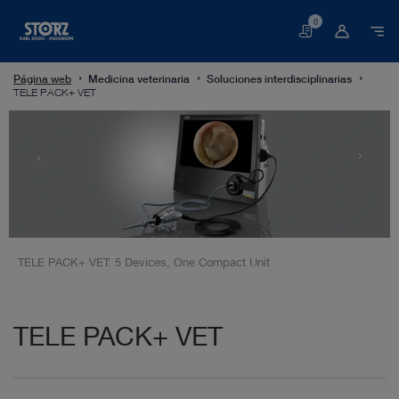
0
Cesta
Página web
Medicina veterinaria
Soluciones interdisciplinarias
TELE PACK+ VET
TELE PACK+ VET: 5 Devices, One Compact Unit
TELE PACK+ VET