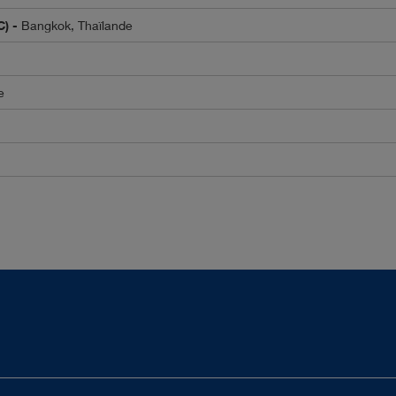
C) -
Bangkok, Thaïlande
e