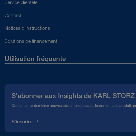
Service clientèle
Contact
Notices d'instructions
Solutions de financement
Utilisation fréquente
Qui sommes-nous ?
Presse
S'abonner aux Insights de KARL STORZ
Service télé-assistance Conformité
Consulter les dernières nouveautés en endoscopie, lancements de produit, pr
Médiathèque
S'inscrire