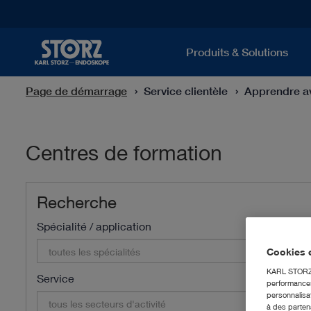
Produits & Solutions
Page de démarrage
Service clientèle
Apprendre 
Centres de formation
Recherche
Spécialité / application
Cookies e
toutes les spécialités
KARL STORZ S
Service
performances 
personnalisat
tous les secteurs d'activité
à des partena