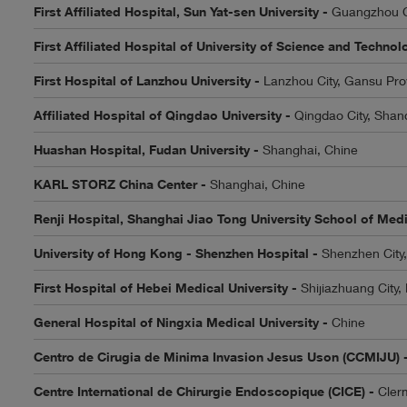
First Affiliated Hospital, Sun Yat-sen University -
Guangzhou C
First Affiliated Hospital of University of Science and Techno
First Hospital of Lanzhou University -
Lanzhou City, Gansu Pro
Affiliated Hospital of Qingdao University -
Qingdao City, Shan
Huashan Hospital, Fudan University -
Shanghai, Chine
KARL STORZ China Center -
Shanghai, Chine
Renji Hospital, Shanghai Jiao Tong University School of Med
University of Hong Kong - Shenzhen Hospital -
Shenzhen City
First Hospital of Hebei Medical University -
Shijiazhuang City,
General Hospital of Ningxia Medical University -
Chine
Centro de Cirugia de Minima Invasion Jesus Uson (CCMIJU) 
Centre International de Chirurgie Endoscopique (CICE) -
Cler