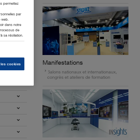
us permettez
ersonnelles par
e web.
oir dans notre
 processus de
 sa résiliation.
Manifestations
 les cookies
Salons nationaux et internationaux,
congrès et ateliers de formation