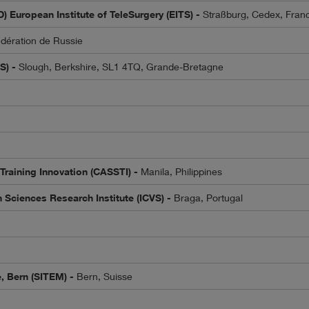
) European Institute of TeleSurgery (EITS) -
Straßburg, Cedex, Fran
dération de Russie
S) -
Slough, Berkshire, SL1 4TQ, Grande-Bretagne
Training Innovation (CASSTI) -
Manila, Philippines
h Sciences Research Institute (ICVS) -
Braga, Portugal
e, Bern (SITEM) -
Bern, Suisse