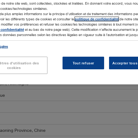
 de notre site web, sont collectées, stockées et traitées. En donnant votre accord, vous no
s cookies/technologies similaires.
de plus amples informations sur le principe d'utilisation et de traitement des informations p
voir les différents types de cookies et consulter la
politique de confidentialité
de notre sit
odifier vos préférences et refuser les cookies/les technologies similaires à tout moment (v
 confidentialité
et au bas de notre page web). Cette modification n'affecte aucunement le
il et vous propose un programme de formation fixe.
s données personnelles selon les directives légales en vigueur suite à l'autorisation et jusqu'à
gales
Trier par:
Pays
tres d'utilisation des
Tout refuser
Accepter tous
cookies
C Tübingen) -
Tübingen, Allemagne
gen, Allemagne
que
Liaoning Province, Chine