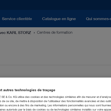
Service clientèle
Catalogue en ligne
Qui sommes-
avec KARL STORZ
Centres de formation
Pays
t autres technologies de traçage
tous les pays
E & Co. KG utilise des cookies et des technologies similaires afin de mesurer et d'analyse
de ce site, de mettre à disposition de l'utilisateur des fonctionnalités avancées et des outil
ion ou encore à des fins de marketing. Les informations personnelles qui nous sont fournies
Rechercher
ires autorisés par le biais de cookies ou de technologies similaires installés sur votre appar