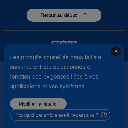
Retour au début
close
Les produits conseillés dans la liste
suivante ont été sélectionnés en
fonction des exigences liées à vos
Mentions légales
applications et vos systèmes.
Règlement général sur la protection des données
Conditions d'utilisation
Réglage des cookies
Modifier la liste ici
Copyright
Information sécurité
Pourquoi cet article est-il nécessaire ?
CCG