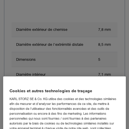
Diamètre extérieur de chemise
7,8 mm
Diamètre extérieur de l'extrémité distale
8,5 mm
Dimensions
5
Diamètre intérieur
7,1 mm
Longueur utile
40 cm
Cookies et autres technologies de traçage
KARL STORZ SE & Co. KG utilise des cookies et des technologies similaires
afin de mesurer et d'analyser les performances de ce site, de mettre à
disposition de l'utilisateur des fonctionnalités avancées et des outils de
Ajouter au devis
personnalisation ou encore à des fins de marketing. Les informations
personnelles qui nous sont fournies / sont fournies à des partenaires
autorisés par le biais de cookies ou de technologies similaires installés sur
votre appareil terminal à chaque visite de notre site web, sont collectées,