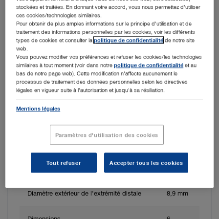
stockées et traitées. En donnant votre accord, vous nous permettez d'utiliser
ces cookies/technologies similaires.
Pour obtenir de plus amples informations sur le principe d'utilisation et de
N° de réf. commande : 10339AL
traitement des informations personnelles par les cookies, voir les différents
types de cookies et consulter la
politique de confidentialité
de notre site
web.
Bronchoscope, taille 6, longueur 40cm
Vous pouvez modifier vos préférences et refuser les cookies/les technologies
similaires à tout moment (voir dans notre
politique de confidentialité
et au
bas de notre page web). Cette modification n'affecte aucunement le
processus de traitement des données personnelles selon les directives
légales en vigueur suite à l'autorisation et jusqu'à sa résiliation.
Mentions légales
Paramètres d'utilisation des cookies
Tout refuser
Accepter tous les cookies
Diamètre extérieur de chemise
8,2 mm
Diamètre extérieur de l'extrémité distale
8,9 mm
Dimensions
6