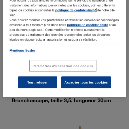
Pour obtenir de plus amples informations sur le principe d'utilisation et de
traitement des informations personnelles par les cookies, voir les différents
types de cookies et consulter la
politique de confidentialité
de notre site
Diamètre intérieur
6 mm
web.
Vous pouvez modifier vos préférences et refuser les cookies/les technologies
similaires à tout moment (voir dans notre
politique de confidentialité
et au
Longueur utile
26 cm
bas de notre page web). Cette modification n'affecte aucunement le
processus de traitement des données personnelles selon les directives
légales en vigueur suite à l'autorisation et jusqu'à sa résiliation.
Mentions légales
Ajouter au devis
Paramètres d'utilisation des cookies
Tout refuser
Accepter tous les cookies
N° de réf. commande : 10339CD
Bronchoscope, taille 3,5, longueur 30cm