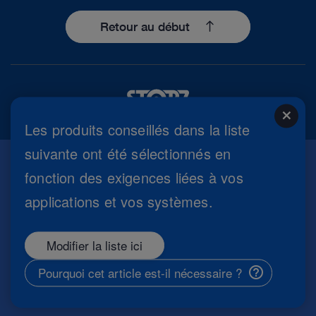
Retour au début
close
Les produits conseillés dans la liste
suivante ont été sélectionnés en
fonction des exigences liées à vos
Mentions légales
applications et vos systèmes.
Règlement général sur la protection des données
Conditions d'utilisation
Réglage des cookies
Modifier la liste ici
Copyright
Information sécurité
Pourquoi cet article est-il nécessaire ?
CCG