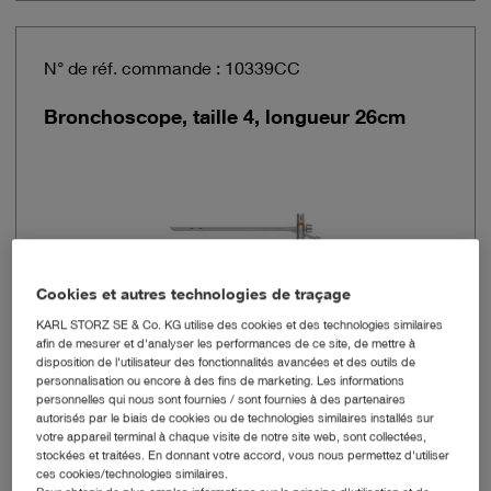
N° de réf. commande : 10339CC
Bronchoscope, taille 4, longueur 26cm
Cookies et autres technologies de traçage
KARL STORZ SE & Co. KG utilise des cookies et des technologies similaires
afin de mesurer et d'analyser les performances de ce site, de mettre à
disposition de l'utilisateur des fonctionnalités avancées et des outils de
Diamètre extérieur de chemise
6,7 mm
personnalisation ou encore à des fins de marketing. Les informations
personnelles qui nous sont fournies / sont fournies à des partenaires
autorisés par le biais de cookies ou de technologies similaires installés sur
Diamètre extérieur de l'extrémité distale
7,4 mm
votre appareil terminal à chaque visite de notre site web, sont collectées,
stockées et traitées. En donnant votre accord, vous nous permettez d'utiliser
ces cookies/technologies similaires.
Dimensions
4