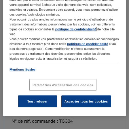
Imagerie par fluorescence (NIR/ICG)
Oui
votre appareil terminal à chaque visite de notre site web, sont collectées,
stockées et traitées. En donnant votre accord, vous nous permettez d'utiliser
ces cookies/technologies similaires.
Imagerie par fluorescence (Blue Light
Non
Pour obtenir de plus amples informations sur le principe d'utilisation et de
Imaging, BLI)
traitement des informations personnelles par les cookies, voir les différents
types de cookies et consulter la
politique de confidentialité
de notre site
web.
Synchronisation automatique de la
Oui
Vous pouvez modifier vos préférences et refuser les cookies/les technologies
source de lumière
similaires à tout moment (voir dans notre
politique de confidentialité
et au
bas de notre page web). Cette modification n'affecte aucunement le
processus de traitement des données personnelles selon les directives
Technologies S
CLARA,
légales en vigueur suite à l'autorisation et jusqu'à sa résiliation.
CHROMA
Mentions légales
Ajouter au devis
Paramètres d'utilisation des cookies
Tout refuser
Accepter tous les cookies
N° de réf. commande : TC304