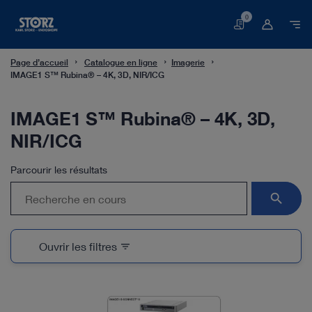
0
Panier
Page d’accueil
Catalogue en ligne
Imagerie
IMAGE1 S™ Rubina® – 4K, 3D, NIR/ICG
IMAGE1 S™ Rubina® – 4K, 3D,
NIR/ICG
Parcourir les résultats
search
Ouvrir les filtres
filter_list