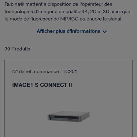
Rubina® mettent à disposition de l'opérateur des
technologies d’imagerie en qualité 4K, 2D et 3D ainsi que
le mode de fluorescence NIR/ICG ou encore le signal
NIR/ICG superposé en lumière blanche. IMAGE1 S™
Afficher plus d'informations
Rubina® est doté en outre d’un principe d’intensification
du signal NIR/ICG ainsi que d’un mode purement
infrarouge pour l'affichage monochromatique des
30 Produits
couleurs afin de pouvoir observer distinctement les
structures anatomiques.
N° de réf. commande : TC201
IMAGE1 S CONNECT II