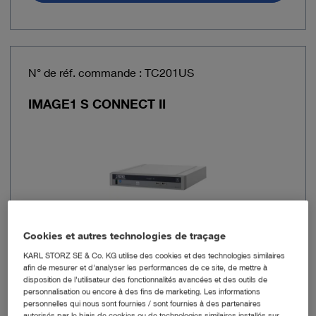
N° de réf. commande : TC201US
IMAGE1 S CONNECT II
Cookies et autres technologies de traçage
KARL STORZ SE & Co. KG utilise des cookies et des technologies similaires
afin de mesurer et d'analyser les performances de ce site, de mettre à
Format des sorties de signaux
3840 x 2160
disposition de l'utilisateur des fonctionnalités avancées et des outils de
pixels
personnalisation ou encore à des fins de marketing. Les informations
personnelles qui nous sont fournies / sont fournies à des partenaires
autorisés par le biais de cookies ou de technologies similaires installés sur