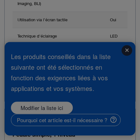
Imaging, BLI)
Utilisation via l’écran tactile
Oui
Technique d'éclairage
LED
close
Durée de vie moyenne de l'ampoule
30000
Les produits conseillés dans la liste
h
suivante ont été sélectionnés en
fonction des exigences liées à vos
Ajouter au devis
applications et vos systèmes.
Modifier la liste ici
Pourquoi cet article est-il nécessaire ?
N° de réf. commande : UF101
Pédale simple, 1 niveau