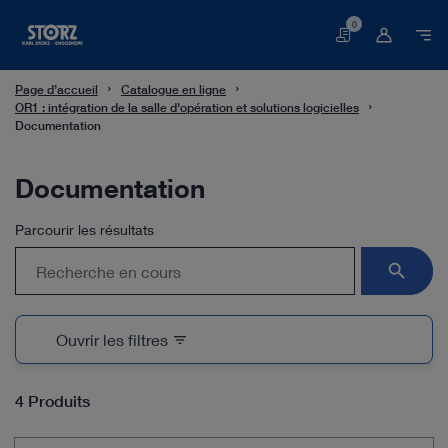
0
Panier
Page d’accueil
Catalogue en ligne
OR1 : intégration de la salle d'opération et solutions logicielles
Documentation
Documentation
Parcourir les résultats
search
Ouvrir les filtres
filter_list
4 Produits