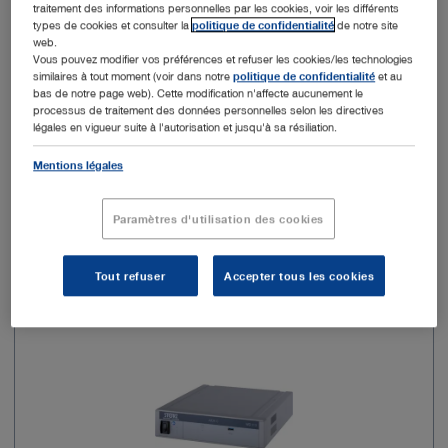
traitement des informations personnelles par les cookies, voir les différents
Résolution
SD, HD, FULL HD, 4K UHD
types de cookies et consulter la
politique de confidentialité
de notre site
web.
Vous pouvez modifier vos préférences et refuser les cookies/les technologies
Système d’exploitation
Windows 10 IoT
similaires à tout moment (voir dans notre
politique de confidentialité
et au
bas de notre page web). Cette modification n'affecte aucunement le
processus de traitement des données personnelles selon les directives
légales en vigueur suite à l'autorisation et jusqu'à sa résiliation.
Ajouter au devis
Mentions légales
Paramètres d'utilisation des cookies
N° de réf. commande : WD310
Tout refuser
Accepter tous les cookies
AIDA C