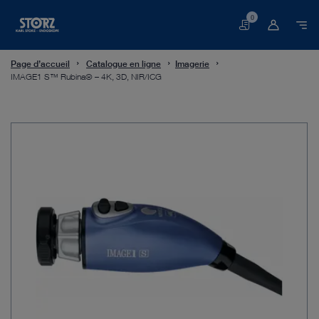
0
Panier
Page d’accueil
Catalogue en ligne
Imagerie
IMAGE1 S™ Rubina® – 4K, 3D, NIR/ICG