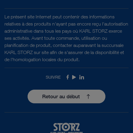
DOCUMENT
Le présent site Internet peut contenir des informations
L’endoscopie assistée par fluorescence en
relatives à des produits n'ayant pas encore reçu l'autorisation
médecine vétérinaire
administrative dans tous les pays où KARL STORZ exerce
Téléchargement
file_download
ses activités. Avant toute commande, utilisation ou
planification de produit, contacter auparavant la succursale
KARL STORZ sur site afin de s'assurer de la disponibilité et
de l'homologation locales du produit.
SUIVRE
Facebook
Youtube
LinkedIn
Retour au début
DOCUMENT