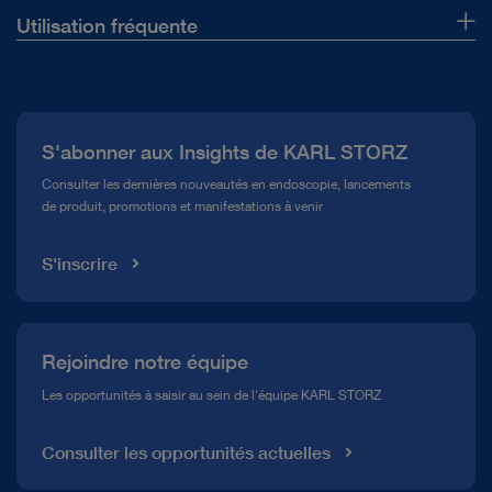
Utilisation fréquente
Qui sommes-nous ?
Presse
DOCUMENT
S'abonner aux Insights de KARL STORZ
Fiche produit TH121
Service télé-assistance Conformité
Téléchargement
Consulter les dernières nouveautés en endoscopie, lancements
file_download
de produit, promotions et manifestations à venir
Médiathèque
S'inscrire
Rejoindre notre équipe
Les opportunités à saisir au sein de l'équipe KARL STORZ
Consulter les opportunités actuelles