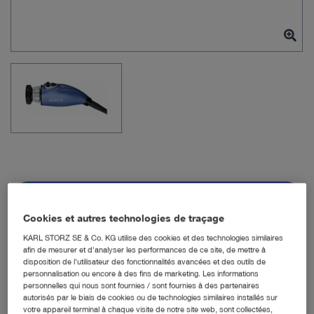
N° de réf. commande : TH121
Cookies et autres technologies de traçage
KARL STORZ SE & Co. KG utilise des cookies et des technologies similaires
afin de mesurer et d'analyser les performances de ce site, de mettre à
IMAGE1 S 4U RUBINA,
disposition de l'utilisateur des fonctionnalités avancées et des outils de
personnalisation ou encore à des fins de marketing. Les informations
OPAL1 NIR/ICG
personnelles qui nous sont fournies / sont fournies à des partenaires
autorisés par le biais de cookies ou de technologies similaires installés sur
votre appareil terminal à chaque visite de notre site web, sont collectées,
Quantité: