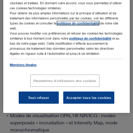
stockées et traitées. En donnant votre accord, vous nous permettez d'utiliser
ces cookies/technologies similaires.
Pour obtenir de plus amples informations sur le principe d'utilisation et de
traitement des informations personnelles par les cookies, voir les différents
types de cookies et consulter la
politique de confidentialité
de notre site
web.
Ajouter au devis
Vous pouvez modifier vos préférences et refuser les cookies/les technologies
similaires à tout moment (voir dans notre
politique de confidentialité
et au
bas de notre page web). Cette modification n'affecte aucunement le
processus de traitement des données personnelles selon les directives
légales en vigueur suite à l'autorisation et jusqu'à sa résiliation.
Mentions légales
Détails liés au produit
Paramètres d'utilisation des cookies
La tête de caméra 4K NIR/ICG
Tout refuser
Accepter tous les cookies
Résolution 4K native
Modes de visualisation OPAL1® NIR/ICG : modes
superposés « incrustation » et Intensity Map, mode
monochromatique