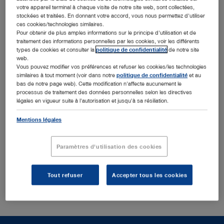
votre appareil terminal à chaque visite de notre site web, sont collectées,
The following key topics will be presented at the
stockées et traitées. En donnant votre accord, vous nous permettez d'utiliser
KARL STORZ booth:
ces cookies/technologies similaires.
Expertise in imaging: Modular camera system IMAGE1
Pour obtenir de plus amples informations sur le principe d'utilisation et de
traitement des informations personnelles par les cookies, voir les différents
®
S – 3D video endoscopes as well as the VITOM
3D for
types de cookies et consulter la
politique de confidentialité
de notre site
microsurgical procedures – Fluorescence imaging
web.
Variety and added functional value with the newest
Vous pouvez modifier vos préférences et refuser les cookies/les technologies
generation of KARL STORZ devices
similaires à tout moment (voir dans notre
politique de confidentialité
et au
bas de notre page web). Cette modification n'affecte aucunement le
Navigation systems from KARL STORZ – quality meets
processus de traitement des données personnelles selon les directives
economy
légales en vigueur suite à l'autorisation et jusqu'à sa résiliation.
®
KARL STORZ OR1 FUSION
– the integrated operating
Mentions légales
room and the data management software solution
™
SCENARA
Paramètres d'utilisation des cookies
We will be happy to present these and much more to you
at our booth.
HALL 10, BOOTH D22
Tout refuser
Accepter tous les cookies