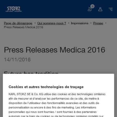
0
Panier
Page de démarrage
Qui sommes-nous ?
Impressions
Presse
Press Releases Medica 2016
Press Releases Medica 2016
14/11/2016
Future has tradition
The future has tradition. That is the motto of the
Cookies et autres technologies de traçage
KARL STORZ exhibit at this year‘s MEDICA. Offering
technical expertise and qualified advice, we are looking
KARL STORZ SE & Co. KG utilise des cookies et des technologies similaires
forward to presenting exciting product innovations to our
afin de mesurer et d'analyser les performances de ce site, de mettre à
visitors, and we invite you to an exchange of experiences
disposition de l'utilisateur des fonctionnalités avancées et des outils de
personnalisation ou encore à des fins de marketing. Les informations
on future trends in endoscopy, microsurgery, and the
personnelles qui nous sont fournies / sont fournies à des partenaires
integrated operating room.
autorisés par le biais de cookies ou de technologies similaires installés sur