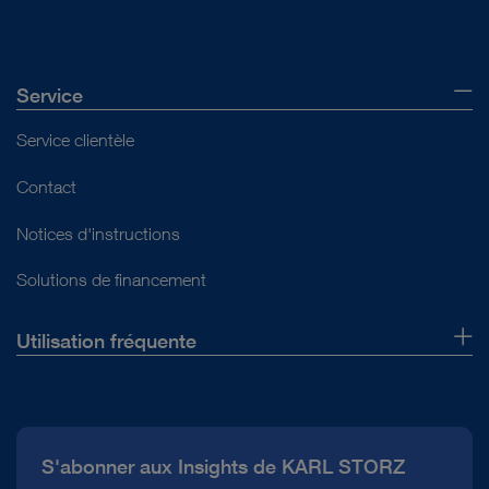
Service
Service clientèle
Contact
Notices d'instructions
Solutions de financement
Utilisation fréquente
Qui sommes-nous ?
Presse
S'abonner aux Insights de KARL STORZ
Service télé-assistance Conformité