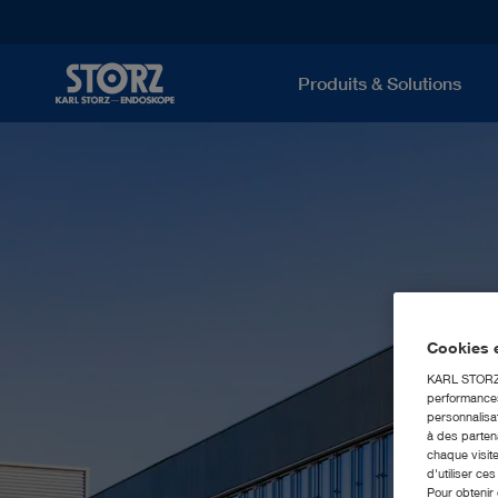
Produits & Solutions
Cookies e
KARL STORZ S
performances 
personnalisat
à des partena
chaque visite
d'utiliser ce
Pour obtenir 