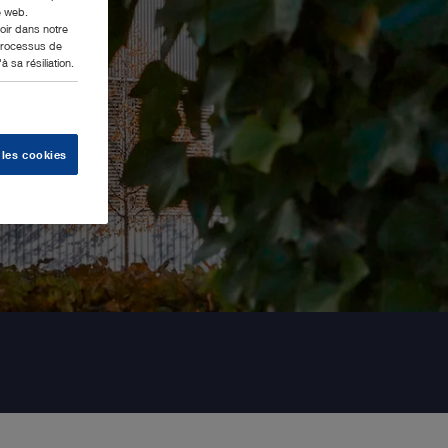
e web.
oir dans notre
 processus de
 sa résiliation.
 les cookies