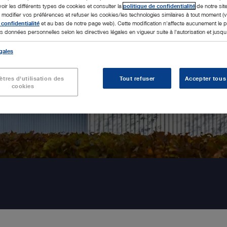
voir les différents types de cookies et consulter la
politique de confidentialité
de notre sit
odifier vos préférences et refuser les cookies/les technologies similaires à tout moment (v
 confidentialité
et au bas de notre page web). Cette modification n'affecte aucunement le
s données personnelles selon les directives légales en vigueur suite à l'autorisation et jusqu'à
gales
tres d'utilisation des
Tout refuser
Accepter tous
cookies