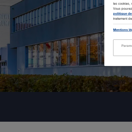
les cookies, 
Vous pouvez m
politique de
traitement de
Mentions lé
Paramè
2) Specialty Hero 41072