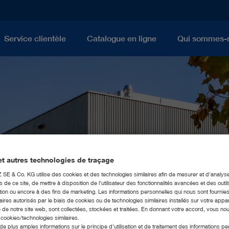
Service clientèle
Catalogue en ligne
Qui sommes-
t autres technologies de traçage
E & Co. KG utilise des cookies et des technologies similaires afin de mesurer et d'analyse
de ce site, de mettre à disposition de l'utilisateur des fonctionnalités avancées et des outil
ion ou encore à des fins de marketing. Les informations personnelles qui nous sont fournies
ires autorisés par le biais de cookies ou de technologies similaires installés sur votre appar
 de notre site web, sont collectées, stockées et traitées. En donnant votre accord, vous no
s cookies/technologies similaires.
de plus amples informations sur le principe d'utilisation et de traitement des informations p