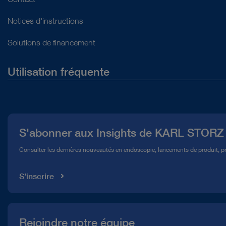
Notices d'instructions
Solutions de financement
Utilisation fréquente
Qui sommes-nous ?
Presse
S'abonner aux Insights de KARL STORZ
Service télé-assistance Conformité
Consulter les dernières nouveautés en endoscopie, lancements de produit, pr
Médiathèque
S'inscrire
Rejoindre notre équipe