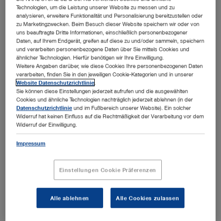
Technologien, um die Leistung unserer Website zu messen und zu
Nashville, USA
Details ansehen
analysieren, erweitere Funktionalität und Personalisierung bereitzustellen oder
Vor Ort
zu Marketingzwecken. Beim Besuch dieser Website speichern wir oder von
uns beauftragte Dritte Informationen, einschließlich personenbezogener
Daten, auf Ihrem Endgerät, greifen auf diese zu und/oder sammeln, speichern
24.08.2026
und verarbeiten personenbezogene Daten über Sie mittels Cookies und
SA Thora/Adv Lap Lab
ähnlicher Technologien. Hierfür benötigen wir Ihre Einwilligung.
Veterinary Medicine
Weitere Angaben darüber, wie diese Cookies Ihre personenbezogenen Daten
28.08.2026
verarbeiten, finden Sie in den jeweiligen Cookie-Kategorien und in unserer
Website Datenschutzrichtlinie
.
Sie können diese Einstellungen jederzeit aufrufen und die ausgewählten
Fort Collins, USA
Details ansehen
Vor Ort
Cookies und ähnliche Technologien nachträglich jederzeit ablehnen (in der
Datenschutzrichtlinie
und im Fußbereich unserer Website). Ein solcher
Widerruf hat keinen Einfluss auf die Rechtmäßigkeit der Verarbeitung vor dem
Widerruf der Einwilligung.
25.08.2026
ESAVS Soft Tissue Surgery IV
Impressum
Veterinary Medicine
29.08.2026
Einstellungen Cookie Präferenzen
Warsaw, Poland
Details ansehen
Vor Ort
Alle ablehnen
Alle Cookies zulassen
31.08.2026
KS Online Suturing Course - September
Morning