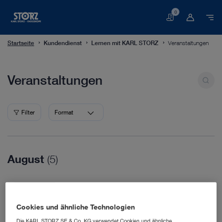
0
Warenkorb
Startseite
Kundendienst
Lernen mit KARL STORZ
Veranstaltungen
Veranstaltungen
Veranstaltungen
Filter
Format
August
(5)
16.08.2026
WVC Nashville
Cookies und ähnliche Technologien
Veterinary Medicine
18.08.2026
Die KARL STORZ SE & Co. KG verwendet Cookies und ähnliche