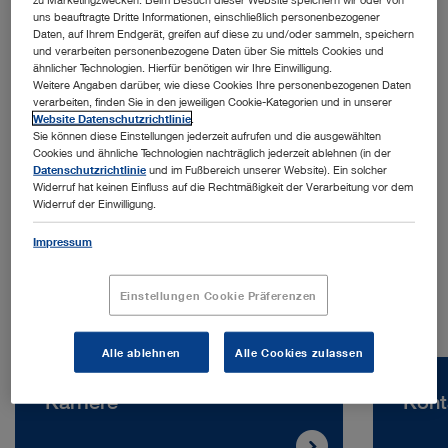
uns beauftragte Dritte Informationen, einschließlich personenbezogener
Daten, auf Ihrem Endgerät, greifen auf diese zu und/oder sammeln, speichern
und verarbeiten personenbezogene Daten über Sie mittels Cookies und
ähnlicher Technologien. Hierfür benötigen wir Ihre Einwilligung.
Weitere Angaben darüber, wie diese Cookies Ihre personenbezogenen Daten
verarbeiten, finden Sie in den jeweiligen Cookie-Kategorien und in unserer
Website Datenschutzrichtlinie
.
Sie können diese Einstellungen jederzeit aufrufen und die ausgewählten
Adresse:
Cookies und ähnliche Technologien nachträglich jederzeit ablehnen (in der
KARL STORZ Endoscopy (Shanghai) Limited
Datenschutzrichtlinie
und im Fußbereich unserer Website). Ein solcher
Widerruf hat keinen Einfluss auf die Rechtmäßigkeit der Verarbeitung vor dem
No. 8 Jianguomenwai Street, Chaoyang District
Widerruf der Einwilligung.
Peking | China
Impressum
Telefon:
+86 21 60339888
Einstellungen Cookie Präferenzen
Alle ablehnen
Alle Cookies zulassen
Karriere
Kont