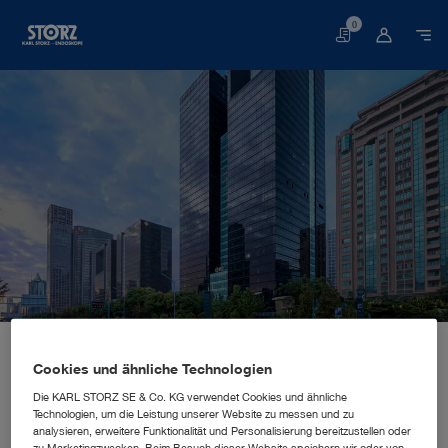
0
Warenkorb
Startseite
Über uns
Unternehmenseinblicke
Standorte
China, Peking: KARL STORZ Endoscopy (Shanghai) Limited
VERTRIEBS- UND MARKETINGNIEDERLASSUNG
Cookies und ähnliche Technologien
KARL STORZ Endoscopy
Die KARL STORZ SE & Co. KG verwendet Cookies und ähnliche
Technologien, um die Leistung unserer Website zu messen und zu
(Shanghai) Limited
analysieren, erweitere Funktionalität und Personalisierung bereitzustellen oder
zu Marketingzwecken. Beim Besuch dieser Website speichern wir oder von