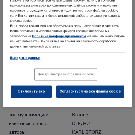
Нажмите на «Согласиться на все файлы cookie», если Вы согласны
на использование всех дополнительных файлов cookie или нажмите
авторы:
KARL STORZ
на соответствующую категорию в «Центре настроек файлов cookie»,
версия документа:
5.0 05-2025
если Вы хотите сделать более детальный выбор этих дополнительных
файлов cookie.
номер:
96180001E
Вы в любое время можете обратиться к этим настройкам и отозвать
Ваше согласие на использование файлов cookie и аналогичных
Разделы:
Мелкие животные
технологий (в
Политике конфиденциальности
и в нижнем колонтитуле
нашего веб-сайта). Такой отзыв не влияет на законность обработки
данных, выполненной до отзыва.
ENGLISH
Выходные данные
Скачать (PDF | 9.5 MB)
показать
Центр настроек файлов cookie
Отклонить все
Согласиться на все файлы cookie
ЭНДОСКОПИЯ В ВЕТЕРИНАРИИ – КРУПНЫЕ
ЖИВОТНЫЕ –
тип мультимедиа:
Каталог
ключевые слова:
D, E, RU
авторы:
KARL STORZ