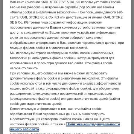
Веб-сайт компании KARL STORZ SE & Co. KG использует файлы cookie,
веб-маяки (beacons) и встроенные скрипты (под общим названием
«Файлы cookie и аналогичные технологии»). При посещении данного веб-
расширить фильтр
сайта KARL STORZ SE & Co. KG или действующие от имени KARL STORZ
SE & Co. KG третьи лица сохраняют информацию, включая
персональные данные на Вашем конечном устройстве и/или получают
доступ к сохраненной на Вашем конечном устройстве информации,
включая персональные данные, и/или собирают, сохраняют
и обрабатывают информацию о Вас, включая персональные данные, при
помощи файлов cookie и аналогичных технологий.
Мы используем строго необходимые файлы cookie и аналогичные
сортировать по:
актуальность
технологии («необходимые файлы cookie»), которые требуются для
использования и просмотра данного веб-сайта. Эти файлы cookie
нельзя отключить.
При условии Вашего согласия мы также можем использовать
дополнительные файлы cookie и аналогичные технологии. Эти файлы
cookie используются в том числе для оценки и анализа эффективности
1
/1
нашего веб-сайта (эксплуатационные файлы cookie), для обеспечения
расширенных функциональных возможностей и персонализации
(функциональные файлы cookie) или для маркетинговых целей (файлы
cookie для маркетинговых целей).
Дополнительную информацию о том, как эти файлы cookie
VETERINARY ENDOSCOPY – SMALL ANIMALS –
обрабатывают Ваши персональные данные, можно получить
в соответствующих категориях файлов cookie, нажав на «Центр
тип мультимедиа:
Каталог
настроек файлов cookie», а также в
Политике конфиденциальности
нашего веб-сайта
.
ключевые слова:
E