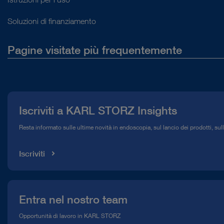
Soluzioni di finanziamento
Pagine visitate più frequentemente
La nostra azienda
Comunicati stampa
Iscriviti a KARL STORZ Insights
Compliance Hotline
Resta informato sulle ultime novità in endoscopia, sul lancio dei prodotti, sul
Mediateca
Iscriviti
Entra nel nostro team
Opportunità di lavoro in KARL STORZ