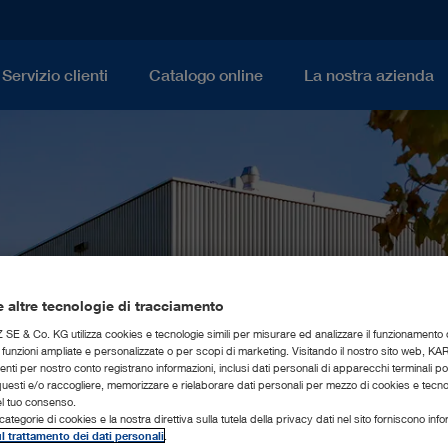
Servizio clienti
Catalogo online
La nostra azienda
 altre tecnologie di tracciamento
 & Co. KG utilizza cookies e tecnologie simili per misurare ed analizzare il funzionamento d
di funzioni ampliate e personalizzate o per scopi di marketing. Visitando il nostro sito web, 
genti per nostro conto registrano informazioni, inclusi dati personali di apparecchi terminali 
esti e/o raccogliere, memorizzare e rielaborare dati personali per mezzo di cookies e tecnolo
el tuo consenso.
categorie di cookies e la nostra direttiva sulla tutela della privacy dati nel sito forniscono inf
l trattamento dei dati personali
.