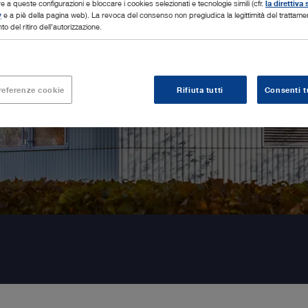
 a queste configurazioni e bloccare i cookies selezionati e tecnologie simili (cfr.
la direttiva 
y
e a piè della pagina web). La revoca del consenso non pregiudica la legittimità del trattamen
o del ritiro dell’autorizzazione.
referenze cookie
Rifiuta tutti
Consenti tu