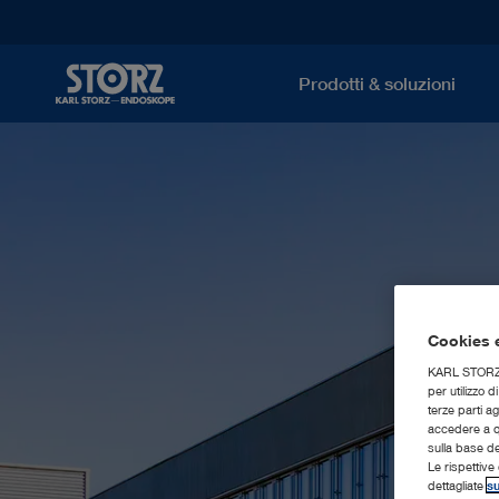
Prodotti & soluzioni
Cookies e
KARL STORZ SE
per utilizzo 
terze parti a
accedere a qu
sulla base d
Le rispettive 
dettagliate
su