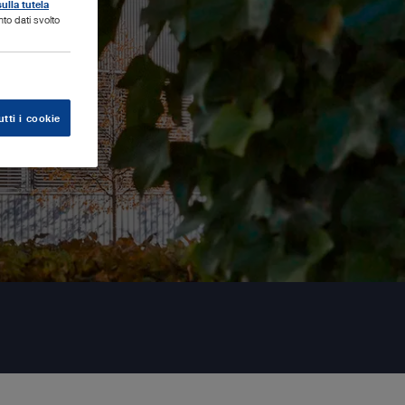
sulla tutela
to dati svolto
tti i cookie