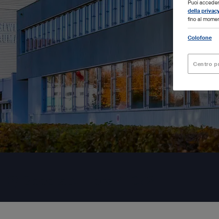
Puoi accedere
della privac
fino al moment
Colofone
Centro p
2) Specialty Hero 41072