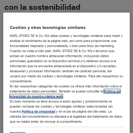
con la sostenibilidad
Desde 1982 incluimos en nuestra gama de productos endoscopios
flexibles reutilizables, los cuales significan un gran avance en la
Cookies y otras tecnologías similares
medicina y en la atención de los pacientes. Con el fin de poder
KARL STORZ SE & Co. KG utiliza cookies y tecnologías similares para medir y
ofrecer a los cirujanos una gama de productos más variada que
analizar el rendimiento de la página web, así como para proporcionar una
pueda satisfacer las distintas necesidades en el sector de la
funcionalidad mejorada y personalizada, o bien para fines de marketing.
Cuando se visita el sitio web, KARL STORZ SE & Co. KG o terceros que
asistencia sanitaria en cualquier parte del mundo, hemos
actúan en nuestro nombre almacenan información, incluyendo datos
desarrollado adicionalmente los endoscopios flexibles para un solo
personales guardados en el dispositivo terminal y/o obtienen acceso a la
información que se encuentra almacenada en el dispositivo y/o recopilan,
uso. Los endoscopios flexibles se caracterizan por su versatilidad en
almacenan y procesan información, también de carácter personal, del
un gran número de aplicaciones, tanto diagnósticas como
usuario por medio de cookies y tecnologías similares. Para ello requerimos su
consentimiento.
terapéuticas, como p. ej. en el manejo de las vías respiratorias y en
En las respectivas categorías de cookies se ofrece más información sobre el
urología. ¿Por
qué
es
decisiva
una
gama
de
productos
híbridos
para
tratamiento de datos personales. También se puede consultar la
Política de
poder
cumplir
con
los
requisitos
médicos
y
a
la
vez
proteger
el
privacidad de nuestra página web
.
En todo momento se tiene acceso a estos ajustes y posteriormente se
medioambiente?
pueden rechazar las cookies y tecnologías similares seleccionadas (en
nuestra
Política de privacidad
y en el pie de página del sitio web). La
retirada del consentimiento no afectará a la legalidad del tratamiento de datos
que se realizó antes de revocar el consentimiento.
Impresión