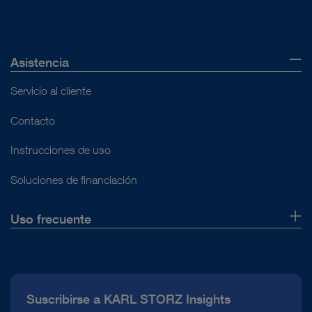
correspondiente con los dispositivos de reproducción.
Asistencia
Servicio al cliente
Contacto
Instrucciones de uso
Soluciones de financiación
Uso frecuente
Quiénes somos
Prensa
Suscribirse a KARL STORZ Insights
Línea de atención para el Cumplimiento normativo (Hotline)