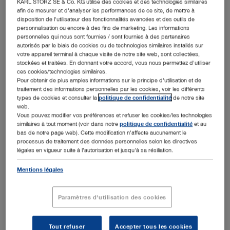
KARL STORZ SE & Co. KG utilise des cookies et des technologies similaires
afin de mesurer et d'analyser les performances de ce site, de mettre à
disposition de l'utilisateur des fonctionnalités avancées et des outils de
personnalisation ou encore à des fins de marketing. Les informations
personnelles qui nous sont fournies / sont fournies à des partenaires
Ajouter au devis
autorisés par le biais de cookies ou de technologies similaires installés sur
votre appareil terminal à chaque visite de notre site web, sont collectées,
stockées et traitées. En donnant votre accord, vous nous permettez d'utiliser
ces cookies/technologies similaires.
Pour obtenir de plus amples informations sur le principe d'utilisation et de
traitement des informations personnelles par les cookies, voir les différents
types de cookies et consulter la
politique de confidentialité
de notre site
web.
Détails liés au produit
Vous pouvez modifier vos préférences et refuser les cookies/les technologies
similaires à tout moment (voir dans notre
politique de confidentialité
et au
bas de notre page web). Cette modification n'affecte aucunement le
Rubina® Lens - Le principe NIR/ICG en chirurgie
processus de traitement des données personnelles selon les directives
ouverte
légales en vigueur suite à l'autorisation et jusqu'à sa résiliation.
Mentions légales
Rubina® Lens est un exoscope 2D conçu pour les
indications de chirurgie ouverte dans le proche infrarouge
NIR/ICG et le spectre visible. La plateforme modulaire
Paramètres d'utilisation des cookies
IMAGE1 S™ Rubina® est ainsi utilisable par le chirurgien
aussi bien en chirurgie mini-invasive qu'en chirurgie
Tout refuser
Accepter tous les cookies