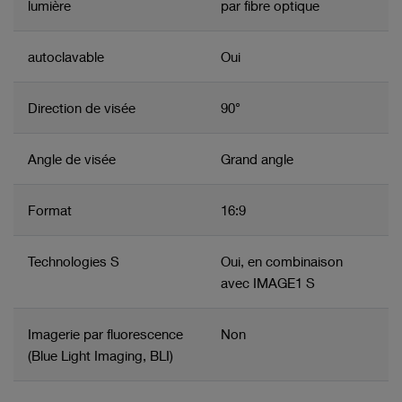
lumière
par fibre optique
Visualisation dans le proche infrarouge NIR/ICG et le
spectre visible ainsi que documentation des
procédures ouvertes avec IMAGE1 S™
autoclavable
Oui
Direction de visée
90°
Angle de visée
Grand angle
Format
16:9
Technologies S
Oui, en combinaison
avec IMAGE1 S
Imagerie par fluorescence
Non
(Blue Light Imaging, BLI)