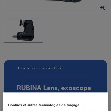
N° de réf. commande : TH020
RUBINA Lens, exoscope
NIR/ICG 90°
Cookies et autres technologies de traçage
Quantité: