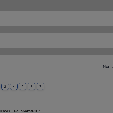
Nomb
3
4
5
6
7
 Teaser – CollaboratOR™