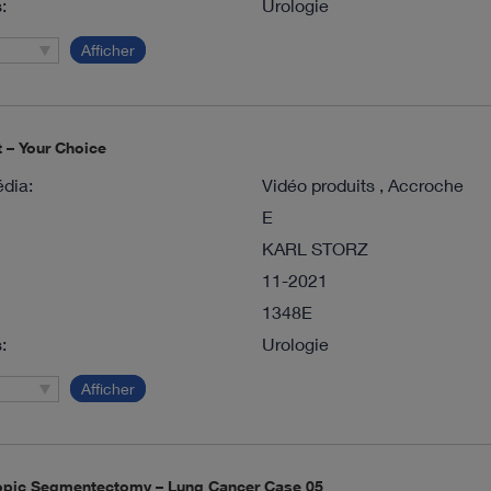
:
Urologie
Afficher
t – Your Choice
dia:
Vidéo produits , Accroche
E
KARL STORZ
11-2021
1348E
:
Urologie
Afficher
pic Segmentectomy – Lung Cancer Case 05