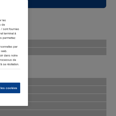
r les
s de
 / sont fournies
eil terminal à
us permettez
ersonnelles par
e web.
oir dans notre
 processus de
 sa résiliation.
 les cookies