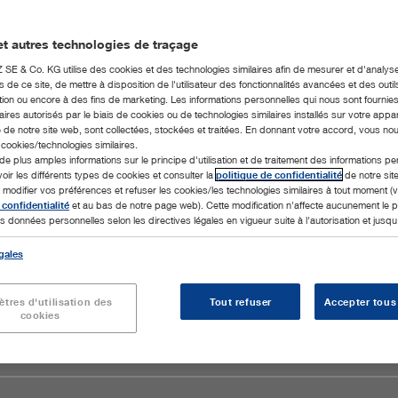
t autres technologies de traçage
E & Co. KG utilise des cookies et des technologies similaires afin de mesurer et d'analyse
de ce site, de mettre à disposition de l'utilisateur des fonctionnalités avancées et des outil
ion ou encore à des fins de marketing. Les informations personnelles qui nous sont fournies
ires autorisés par le biais de cookies ou de technologies similaires installés sur votre appar
 de notre site web, sont collectées, stockées et traitées. En donnant votre accord, vous no
s cookies/technologies similaires.
de plus amples informations sur le principe d'utilisation et de traitement des informations p
voir les différents types de cookies et consulter la
politique de confidentialité
de notre sit
odifier vos préférences et refuser les cookies/les technologies similaires à tout moment (v
 confidentialité
et au bas de notre page web). Cette modification n'affecte aucunement le
s données personnelles selon les directives légales en vigueur suite à l'autorisation et jusqu'à
gales
tres d'utilisation des
Tout refuser
Accepter tous
cookies