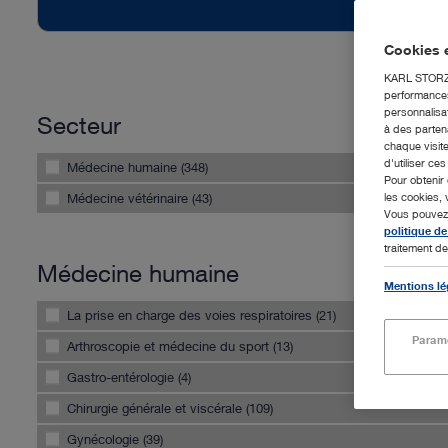
Cookies e
KARL STORZ S
performances 
personnalisat
Secteur
à des partena
chaque visite
d'utiliser ce
Médecine humaine (348)
Pour obtenir 
Médecine vétérinaire (43)
les cookies, 
Vous pouvez m
politique de
traitement de
Médecine humaine
Mentions lé
La prise en charge des voies respiratoires (21)
Paramè
Arthroscopie et médecine du sport (13)
Gastro-entérologie (4)
Chirurgie générale et viscérale (109)
Gynécologie (39)