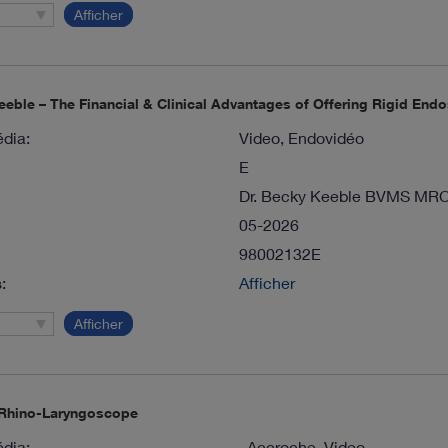
Afficher
eeble – The Financial & Clinical Advantages of Offering Rigid Endo
dia:
Video, Endovidéo
E
Dr. Becky Keeble BVMS MR
05-2026
98002132E
:
Afficher
Afficher
Rhino-Laryngoscope
dia:
, Accroche, Video