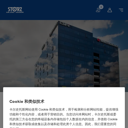
0
购
物
车
网站首页
企业概况
企业简讯
全球驻地
Cookie 和类似技术
克罗地亚萨格勒布：KARL STORZ Croatia d.o.o.
分支机构
KARL STORZ Croatia d.o.o.
卡尔史托斯网站使用 Cookie 和类似技术，用于检测和分析网站性能，提供增强
功能和个性化内容，或者用于营销目的。当您访问本网站时，卡尔史托斯或委
托的第三方会在您的终端设备内存储包括个人数据在内的信息，并借助 Cookie
和类似技术获取或收集以及存储和处理此类个人信息。因此，我们需要您的同