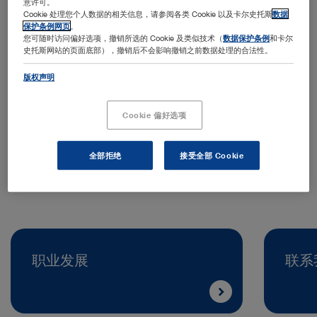
意许可。
Cookie 处理您个人数据的相关信息，请参阅各类 Cookie 以及卡尔史托斯
数据
保护条例网页
。
您可随时访问偏好选项，撤销所选的 Cookie 及类似技术（
数据保护条例
和卡尔
史托斯网站的页面底部），撤销后不会影响撤销之前数据处理的合法性。
地址：
版权声明
KARL STORZ Croatia d.o.o.
Capraška 6
Cookie 偏好选项
10000 Zagreb | Croatia
电话号码：
+385 1 6406070
全部拒绝
接受全部 Cookie
职业发展
联系