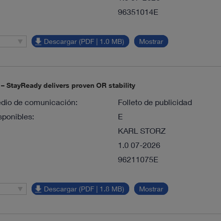
96351014E
Descargar (PDF | 1.0 MB)
Mostrar
– StayReady delivers proven OR stability
dio de comunicación:
Folleto de publicidad
sponibles:
E
KARL STORZ
1.0 07-2026
96211075E
Descargar (PDF | 1.8 MB)
Mostrar