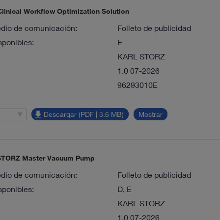
inical Workflow Optimization Solution
dio de comunicación:
Folleto de publicidad
sponibles:
E
KARL STORZ
1.0 07-2026
96293010E
Descargar (PDF | 3.6 MB)
Mostrar
STORZ Master Vacuum Pump
dio de comunicación:
Folleto de publicidad
sponibles:
D, E
KARL STORZ
1.0 07-2026