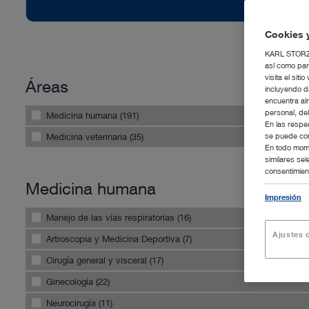
Cookies y
KARL STORZ S
así como par
visita el si
Áreas
incluyendo d
encuentra al
personal, de
Medicina humana (191)
En las respe
Medicina veterinaria (35)
se puede con
En todo mome
similares se
consentimient
Medicina humana
Impresión
Manejo de las vías respiratorias (16)
Ajustes d
Artroscopia y Medicina Deportiva (7)
Cirugía general y visceral (17)
Ginecología (22)
Neurocirugía (11)