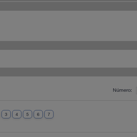
Número:
3
4
5
6
7