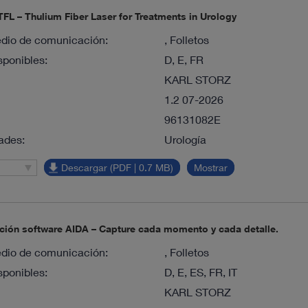
FL – Thulium Fiber Laser for Treatments in Urology
dio de comunicación:
, Folletos
sponibles:
D, E, FR
KARL STORZ
1.2 07-2026
96131082E
ades:
Urología
Descargar (PDF | 0.7 MB)
Mostrar
ión software AIDA – Capture cada momento y cada detalle.
dio de comunicación:
, Folletos
sponibles:
D, E, ES, FR, IT
KARL STORZ