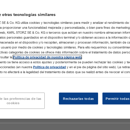
 otras tecnologías similares
E & Co. KG utiliza cookies y tecnologías similares para medir y analizar el rendimiento de
a proporcionar una funcionalidad mejorada y personalizada, o bien para fines de marketin
tio web, KARL STORZ SE & Co. KG o terceros que actúan en nuestro nombre almacenan infor
atos personales guardados en el dispositivo terminal y/o obtienen acceso a la información 
macenada en el dispositivo y/o recopilan, almacenan y procesan información, también de c
l usuario por medio de cookies y tecnologías similares. Para ello requerimos su consentimie
ctivas categorías de cookies se ofrece más información sobre el tratamiento de datos pers
sultar la
Política de privacidad de nuestra página web
.
nto se tiene acceso a estos ajustes y posteriormente se pueden rechazar las cookies y te
leccionadas (en nuestra
Política de privacidad
y en el pie de página del sitio web). La retira
o no afectará a la legalidad del tratamiento de datos que se realizó antes de revocar el con
e las preferencias de las
Rechazarlas todas
Permitir todas
cookies