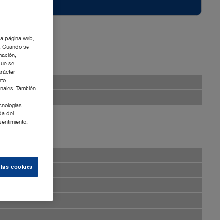
 la página web,
g. Cuando se
mación,
que se
arácter
nto.
onales. También
cnologías
da del
sentimiento.
 las cookies