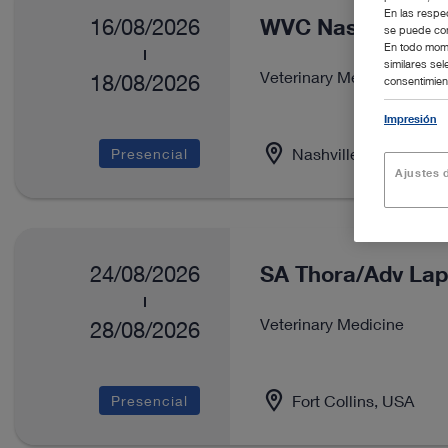
En las respe
WVC Nashville
16/08/2026
se puede con
En todo mome
similares se
Veterinary Medicine
18/08/2026
consentimient
Impresión
Nashville, USA
Presencial
Ajustes d
SA Thora/Adv Lap
24/08/2026
Veterinary Medicine
28/08/2026
Fort Collins, USA
Presencial