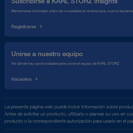
Suscribirse a KARL STORZ Insights
Línea de atención para el Cumplimiento normativo (Hotline)
Manternerse informado sobre las novedades en endoscopia, nuevos lanzamie
Mediateca
Registrarse
Unirse a nuestro equipo
Ver dónde hay oportunidades para unirse al equipo de KARL STORZ
Vacantes
La presente página web puede incluir información sobre produc
Antes de solicitar un producto, utilizarlo o planear su uso en c
producto o la correspondiente autorización para usarlo en el pa