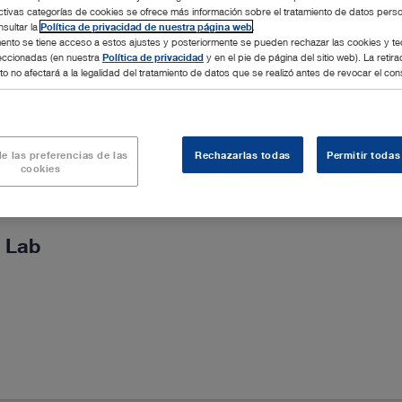
ctivas categorías de cookies se ofrece más información sobre el tratamiento de datos pers
sultar la
Política de privacidad de nuestra página web
.
nto se tiene acceso a estos ajustes y posteriormente se pueden rechazar las cookies y te
leccionadas (en nuestra
Política de privacidad
y en el pie de página del sitio web). La retira
o no afectará a la legalidad del tratamiento de datos que se realizó antes de revocar el con
e las preferencias de las
Rechazarlas todas
Permitir todas
cookies
 Lab