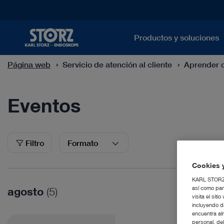
Productos y soluciones
Página web
Servicio de atención al cliente
Aprender 
Eventos
Eventos
Filtro
Formato
Cookies y
KARL STORZ S
agosto
así como par
(5)
visita el si
incluyendo d
encuentra al
personal, de