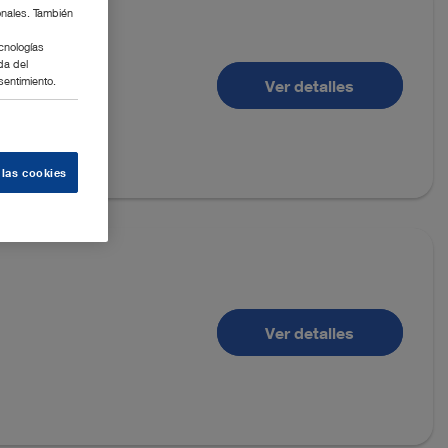
onales. También
cnologías
da del
sentimiento.
Ver detalles
 las cookies
Ver detalles