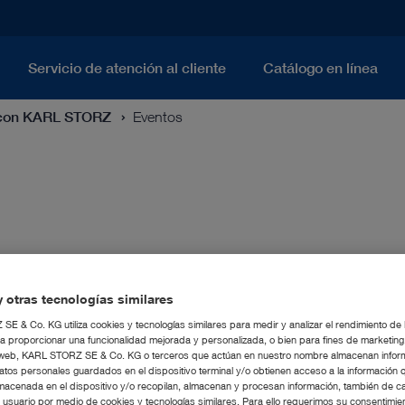
Servicio de atención al cliente
Catálogo en línea
con KARL STORZ
Eventos
 otras tecnologías similares
E & Co. KG utiliza cookies y tecnologías similares para medir y analizar el rendimiento de
a proporcionar una funcionalidad mejorada y personalizada, o bien para fines de marketin
tio web, KARL STORZ SE & Co. KG o terceros que actúan en nuestro nombre almacenan infor
atos personales guardados en el dispositivo terminal y/o obtienen acceso a la información 
macenada en el dispositivo y/o recopilan, almacenan y procesan información, también de c
l usuario por medio de cookies y tecnologías similares. Para ello requerimos su consentimie