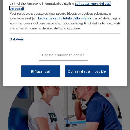
OFFICE1 in evidenza
dati nel sito forniscono informazioni dettagliate
sul trattamento dei dati
personali
.
Puoi accedere a queste configurazioni e bloccare i cookies selezionati e
tecnologie simili (cfr.
la direttiva sulla tutela della privacy
e a piè della pagina
OFFICE1 rappresenta una soluzione di arredo
web). La revoca del consenso non pregiudica la legittimità del trattamento dati
modulare che ottimizza la struttura, il work flow e la
svolto fino al momento del ritiro dell’autorizzazione.
qualità delle visite mediche.
Colofone
Centro preferenze cookie
Rifiuta tutti
Consenti tutti i cookie