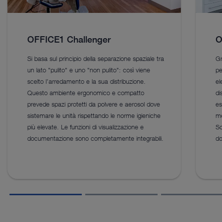
OFFICE1 Challenger
O
Si basa sul principio della separazione spaziale tra
Gr
un lato "pulito" e uno "non pulito": così viene
pe
scelto l’arredamento e la sua distribuzione.
el
Questo ambiente ergonomico e compatto
di
prevede spazi protetti da polvere e aerosol dove
es
sistemare le unità rispettando le norme igieniche
me
più elevate. Le funzioni di visualizzazione e
So
documentazione sono completamente integrabili.
do