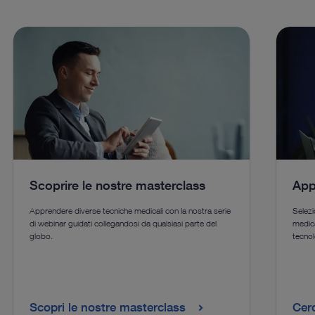
Scoprire le nostre masterclass
App
Apprendere diverse tecniche medicali con la nostra serie
Selezi
di webinar guidati collegandosi da qualsiasi parte del
medica
globo.
tecnol
Scopri le nostre masterclass
Cerc