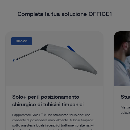
Completa la tua soluzione OFFICE1
NUOVO
Solo+ per il posizionamento
Stu
chirurgico di tubicini timpanici
Mettia
soluzi
™
L’applicatore Solo+
è uno strumento “all in one” che
consente di posizionare manualmente i tubicini timpanici
sotto anestesia locale in centri di trattamento alternativi.