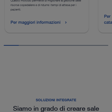
Questo motodo permette di migliorare la gestione delle
risorse ospedaliere e di ridurre i tempi di attesa per i
pazienti.
Per 
Per maggiori informazioni
cat
SOLUZIONI INTEGRATE
Siamo in grado di creare sale