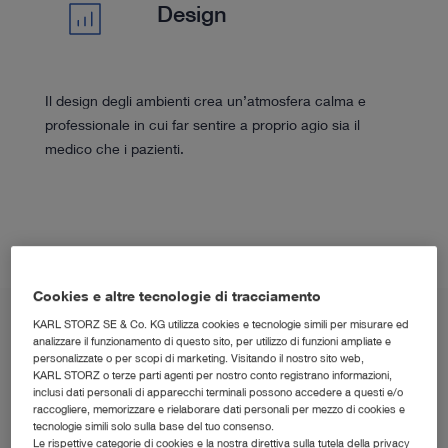
Design
Il design degli ambienti crea un’atmosfera calma e
professionale in cui far sentire a proprio agio sia il
medico che i pazienti.
Cookies e altre tecnologie di tracciamento
KARL STORZ SE & Co. KG utilizza cookies e tecnologie simili per misurare ed
analizzare il funzionamento di questo sito, per utilizzo di funzioni ampliate e
personalizzate o per scopi di marketing. Visitando il nostro sito web,
KARL STORZ o terze parti agenti per nostro conto registrano informazioni,
inclusi dati personali di apparecchi terminali possono accedere a questi e/o
raccogliere, memorizzare e rielaborare dati personali per mezzo di cookies e
tecnologie simili solo sulla base del tuo consenso.
IN EVIDENZA
Le rispettive categorie di cookies e la nostra direttiva sulla tutela della privacy