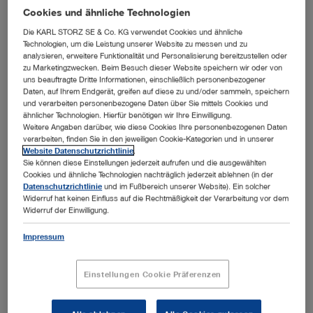
Cookies und ähnliche Technologien
Autoren:
KARL STORZ
Die KARL STORZ SE & Co. KG verwendet Cookies und ähnliche
Version:
05-2026
Technologien, um die Leistung unserer Website zu messen und zu
analysieren, erweitere Funktionalität und Personalisierung bereitzustellen oder
Materialnummer:
98002131E
zu Marketingzwecken. Beim Besuch dieser Website speichern wir oder von
Fachgebiete:
Urologie
uns beauftragte Dritte Informationen, einschließlich personenbezogener
Daten, auf Ihrem Endgerät, greifen auf diese zu und/oder sammeln, speichern
und verarbeiten personenbezogene Daten über Sie mittels Cookies und
ähnlicher Technologien. Hierfür benötigen wir Ihre Einwilligung.
ENGLISH
Weitere Angaben darüber, wie diese Cookies Ihre personenbezogenen Daten
verarbeiten, finden Sie in den jeweiligen Cookie-Kategorien und in unserer
anzeigen
Website Datenschutzrichtlinie
.
Sie können diese Einstellungen jederzeit aufrufen und die ausgewählten
Cookies und ähnliche Technologien nachträglich jederzeit ablehnen (in der
Datenschutzrichtlinie
und im Fußbereich unserer Website). Ein solcher
Widerruf hat keinen Einfluss auf die Rechtmäßigkeit der Verarbeitung vor dem
Widerruf der Einwilligung.
Your Patient – Your Choice
Medientyp:
Produktfilm, Teaser
Impressum
Verfügbare Sprachen:
E
Einstellungen Cookie Präferenzen
Autoren:
KARL STORZ
Version:
11-2021