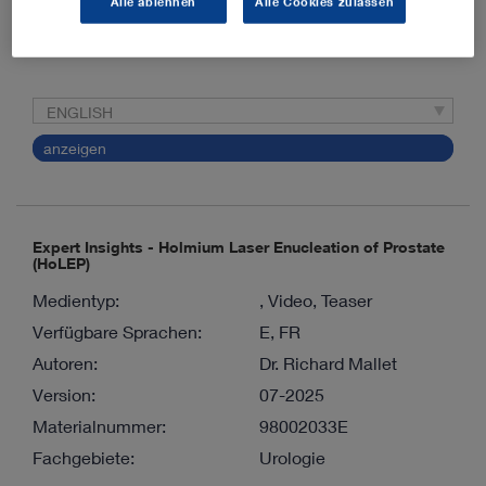
Alle ablehnen
Alle Cookies zulassen
Materialnummer:
1348E
Fachgebiete:
Urologie
ENGLISH
anzeigen
Expert Insights - Holmium Laser Enucleation of Prostate
(HoLEP)
Medientyp:
, Video, Teaser
Verfügbare Sprachen:
E, FR
Autoren:
Dr. Richard Mallet
Version:
07-2025
Materialnummer:
98002033E
Fachgebiete:
Urologie