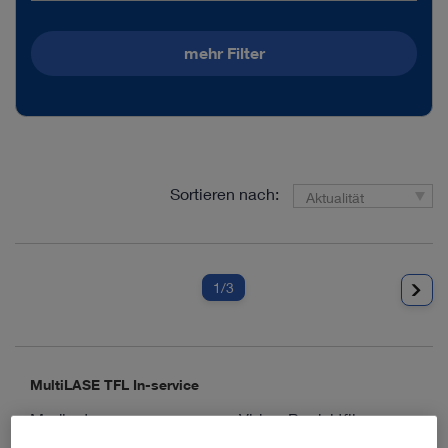
mehr Filter
Sortieren nach:
Aktualität
1
/3
MultiLASE TFL In-service
Medientyp:
Video, Produktfilm
Verfügbare Sprachen:
E