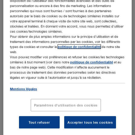
disposition de l'utilisateur des fonctionnalités avancées et des outils de
personnalisation ou encore à des fins de marketing. Les informations
Schweiz AG
personnelles qui nous sont fournies / sont fournies à des partenaires
autorisés par le biais de cookies ou de technologies similaires installés sur
votre appareil terminal à chaque visite de notre site web, sont collectées,
stockées et traitées. En donnant votre accord, vous nous permettez d'utiliser
ces cookies/technologies similaires.
Pour obtenir de plus amples informations sur le principe d'utilisation et de
traitement des informations personnelles par les cookies, voir les différents
types de cookies et consulter la
politique de confidentialité
de notre site
Basée à Reinach depuis 1954, la société KARL STORZ Endoskope
web.
Vous pouvez modifier vos préférences et refuser les cookies/les technologies
Schweiz AG (anciennement ANKLIN AG) est un site important du
similaires à tout moment (voir dans notre
politique de confidentialité
et au
groupe KARL STORZ en Suisse. Sur une superficie de 3200 m²,
bas de notre page web). Cette modification n'affecte aucunement le
l’équipe propose à ses clients de toute la Suisse une gamme
processus de traitement des données personnelles selon les directives
légales en vigueur suite à l'autorisation et jusqu'à sa résiliation.
complète de services liés aux produits endoscopiques tels que
conseils, assistance, réparation et stockage directement sur place.
Mentions légales
Paramètres d'utilisation des cookies
Adresse :
KARL STORZ Endoskope Schweiz AG
Tout refuser
Accepter tous les cookies
Bodenmattstrasse 34
4153 Reinach | Suisse