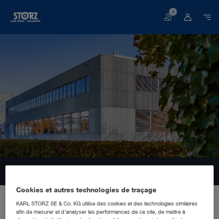
0
Panier
2) Specialty Hero 41072
Cookies et autres technologies de traçage
KARL STORZ SE & Co. KG utilise des cookies et des technologies similaires
FILIALE COMMERCIALE ET MARKETING
afin de mesurer et d'analyser les performances de ce site, de mettre à
KARL STORZ Endoskope