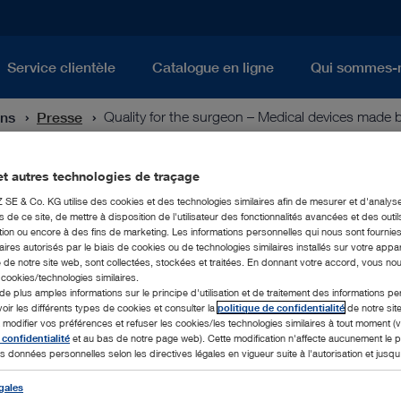
Service clientèle
Catalogue en ligne
Qui sommes-
ons
Presse
Quality for the surgeon – Medical devices mad
t autres technologies de traçage
dical devices made by KARL STOR
E & Co. KG utilise des cookies et des technologies similaires afin de mesurer et d'analyse
de ce site, de mettre à disposition de l'utilisateur des fonctionnalités avancées et des outil
ion ou encore à des fins de marketing. Les informations personnelles qui nous sont fournies
ires autorisés par le biais de cookies ou de technologies similaires installés sur votre appar
 de notre site web, sont collectées, stockées et traitées. En donnant votre accord, vous no
 56 / November 2017
s cookies/technologies similaires.
de plus amples informations sur le principe d'utilisation et de traitement des informations p
y KARL STORZ
(PDF | 0.6 MB)
voir les différents types de cookies et consulter la
politique de confidentialité
de notre sit
odifier vos préférences et refuser les cookies/les technologies similaires à tout moment (v
 confidentialité
et au bas de notre page web). Cette modification n'affecte aucunement le
s données personnelles selon les directives légales en vigueur suite à l'autorisation et jusqu'à
gales