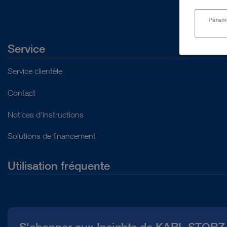
Paramè
Service
Service clientèle
Contact
Notices d'instructions
Solutions de financement
Utilisation fréquente
Qui sommes-nous ?
Presse
S'abonner aux Insights de KARL STORZ