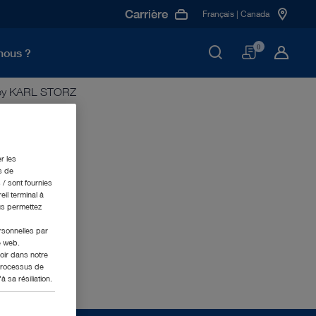
Carrière
Français | Canada
Panier
0
nous ?
e by KARL STORZ
Z
r les
s de
 / sont fournies
eil terminal à
us permettez
ersonnelles par
e web.
oir dans notre
 processus de
 sa résiliation.