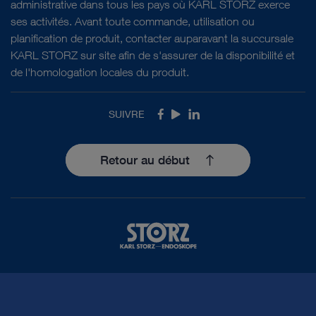
administrative dans tous les pays où KARL STORZ exerce
Notice d'instructions
ses activités. Avant toute commande, utilisation ou
planification de produit, contacter auparavant la succursale
KARL STORZ sur site afin de s'assurer de la disponibilité et
de l'homologation locales du produit.
Lire les documents
SUIVRE
Facebook
Youtube
LinkedIn
Retour au début