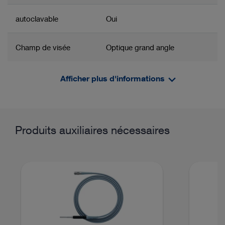
autoclavable
Oui
Champ de visée
Optique grand angle
Système
SpineTIP
Afficher plus d'informations
Groupe de produits apparenté
Informations/films produit
oblique
Oui
Optique
Produits auxiliaires nécessaires
Domaine d’application / Système
Discectomie
Discectomie lombaire endoscopique
percutanée (PELD)
Accès transforaminal