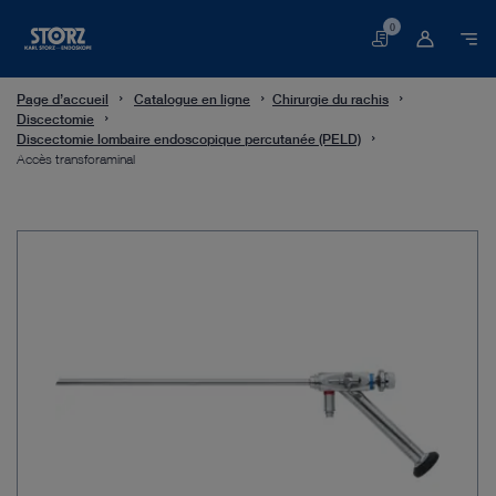
0
Panier
Page d’accueil
Catalogue en ligne
Chirurgie du rachis
Discectomie
Discectomie lombaire endoscopique percutanée (PELD)
Accès transforaminal