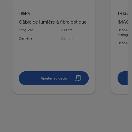
DOCUMENT
495NA
TH120
Percutaneous Endoscopic Lumbar
Câble de lumière à fibre optique
IMAGE
Discectomy (PELD) and other Thoracic and
Lumbar Spinal Procedures with the SpineTIP
Longueur
230 cm
Résolutio
d'image
System
Diamètre
3,5 mm
Résolutio
Téléchargement
file_download
Ajouter au devis