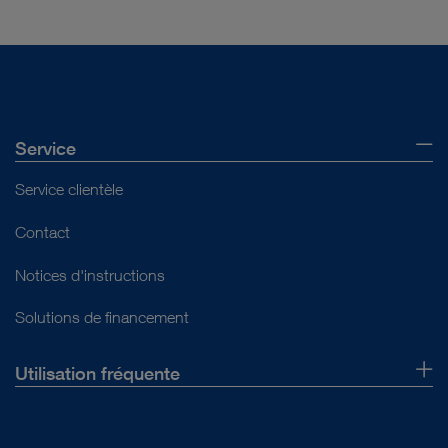
DOCUMENT
Highlights ENDOMAT® SELECT
Téléchargement
file_download
Service
Service clientèle
Contact
Notices d'instructions
Solutions de financement
Utilisation fréquente
DOCUMENT
ENDOMAT® SELECT – Le système de
Qui sommes-nous ?
pompe interdisciplinaire