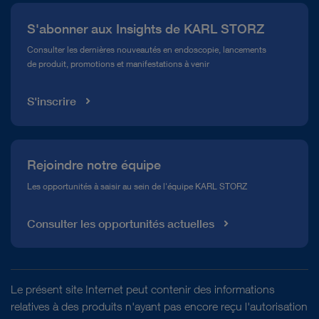
Presse
Téléchargement
file_download
S'abonner aux Insights de KARL STORZ
Service télé-assistance Conformité
Consulter les dernières nouveautés en endoscopie, lancements
de produit, promotions et manifestations à venir
Médiathèque
S'inscrire
play_circle_filled
Rejoindre notre équipe
Les opportunités à saisir au sein de l'équipe KARL STORZ
Consulter les opportunités actuelles
SÉQUENCE VIDÉO
SpineTIP-System – Percutaneous
Endoscopic Lumbar Discectomy (PELD)
Le présent site Internet peut contenir des informations
relatives à des produits n'ayant pas encore reçu l'autorisation