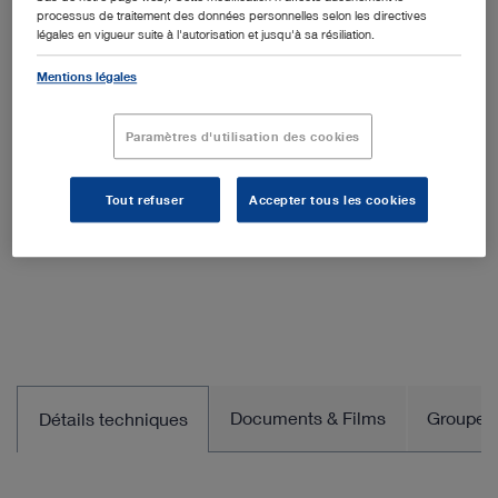
processus de traitement des données personnelles selon les directives
légales en vigueur suite à l'autorisation et jusqu'à sa résiliation.
Quantité:
Mentions légales
Paramètres d'utilisation des cookies
Ajouter au devis
Tout refuser
Accepter tous les cookies
Documents & Films
Groupe d
Détails techniques