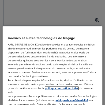
Cookies et autres technologies de traçage
chevron_right
KARL STORZ SE & Co. KG utilise des cookies et des technologies similaires
afin de mesurer et d'analyser les performances de ce site, de mettre à
disposition de l'utilisateur des fonctionnalités avancées et des outils de
personnalisation ou encore à des fins de marketing. Les informations
personnelles qui nous sont fournies / sont fournies à des partenaires
autorisés par le biais de cookies ou de technologies similaires installés sur
votre appareil terminal à chaque visite de notre site web, sont collectées,
stockées et traitées. En donnant votre accord, vous nous permettez d'utiliser
ces cookies/technologies similaires.
N° de réf. commande : 28163BTA
Pour obtenir de plus amples informations sur le principe d'utilisation et de
traitement des informations personnelles par les cookies, voir les différents
types de cookies et consulter la
politique de confidentialité
de notre site
web.
Optique HOPKINS 25°,
Vous pouvez modifier vos préférences et refuser les cookies/les technologies
similaires à tout moment (voir dans notre
politique de confidentialité
et au
25,7 cm
bas de notre page web). Cette modification n'affecte aucunement le