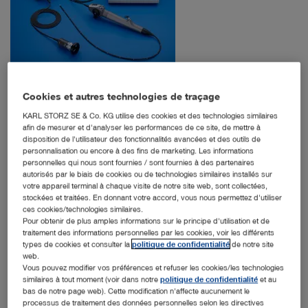
T-SCOPE - Le système de vidéo-endoscopie mobile
Cookies et autres technologies de traçage
Avec sa nouvelle solution universelle, KARL STORZ étend
KARL STORZ SE & Co. KG utilise des cookies et des technologies similaires
sa gamme dédiée à l'endoscopie industrielle. Les produits
afin de mesurer et d'analyser les performances de ce site, de mettre à
T-SCOPE sont parfaits pour assister l'utilisateur dans le
disposition de l'utilisateur des fonctionnalités avancées et des outils de
contrôle visuel non destructif de composants, notamment
personnalisation ou encore à des fins de marketing. Les informations
dans le domaine de la fonderie ou de l'assurance qualité.
personnelles qui nous sont fournies / sont fournies à des partenaires
autorisés par le biais de cookies ou de technologies similaires installés sur
Avec le système T-SCOPE, KARL STORZ propose une
votre appareil terminal à chaque visite de notre site web, sont collectées,
solution à la fois mobile et stationnaire pour la
stockées et traitées. En donnant votre accord, vous nous permettez d'utiliser
visualisation, l’enregistrement et le traitement des photos
ces cookies/technologies similaires.
et vidéos, quel que soit le type d'endoscope ou de vidéo-
Pour obtenir de plus amples informations sur le principe d'utilisation et de
endoscope (rigide ou flexible) utilisé.
traitement des informations personnelles par les cookies, voir les différents
types de cookies et consulter la
politique de confidentialité
de notre site
La gamme de produits T-SCOPE se compose d’une unité
web.
de documentation TECHNO PORT avec moniteur,
Vous pouvez modifier vos préférences et refuser les cookies/les technologies
supports de stockage intégrés, d'un vidéo-endoscope de
similaires à tout moment (voir dans notre
politique de confidentialité
et au
bas de notre page web). Cette modification n'affecte aucunement le
4 mm de diamètre, de la tête de caméra T-CAM pour le
processus de traitement des données personnelles selon les directives