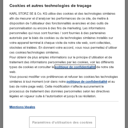
Cookies et autres technologies de traçage
KARL STORZ SE & Co. KG utilise des cookies et des technologies similaires
afin de mesurer et d'analyser les performances de ce site, de mettre à
disposition de l'utilisateur des fonctionnalités avancées et des outils de
personnalisation ou encore à des fins de marketing. Les informations
personnelles qui nous sont fournies / sont fournies à des partenaires
autorisés par le biais de cookies ou de technologies similaires installés sur
votre appareil terminal à chaque visite de notre site web, sont collectées,
stockées et traitées. En donnant votre accord, vous nous permettez d'utiliser
ces cookies/technologies similaires.
Pour obtenir de plus amples informations sur le principe d'utilisation et de
traitement des informations personnelles par les cookies, voir les différents
types de cookies et consulter la
politique de confidentialité
de notre site
Hybrid operating room at Thanh Nhan Hospital in Hanoi, Vietnam
web.
Vous pouvez modifier vos préférences et refuser les cookies/les technologies
Tuttlingen, 2/28/2020: The Thanh Nhan Hospital is a
similaires à tout moment (voir dans notre
politique de confidentialité
et au
public clinic located in Hanoi, Vietnam. With its 780 beds
bas de notre page web). Cette modification n'affecte aucunement le
and 13,000 surgeries a year, the hospital has a major
processus de traitement des données personnelles selon les directives
légales en vigueur suite à l'autorisation et jusqu'à sa résiliation.
importance for the city and the surrounding area. In order
to meet the European standards in cardiovascular surgery,
Mentions légales
neurology, arthroscopy and gastroenterology, the hospital
updated its operating theatres in June 2019, and has
become one of the most modern hospitals in Southeast
Paramètres d'utilisation des cookies
Asia.