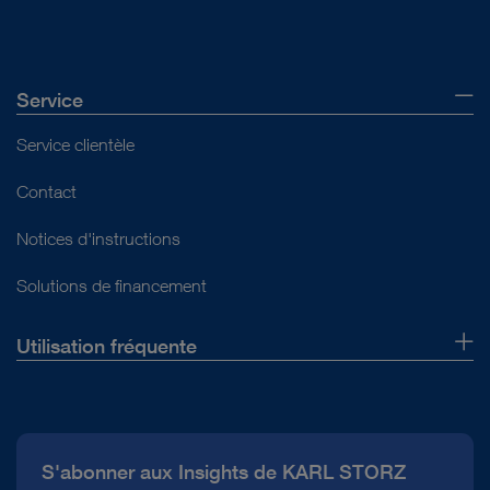
Service
Service clientèle
Contact
Notices d'instructions
Solutions de financement
Utilisation fréquente
Qui sommes-nous ?
Presse
S'abonner aux Insights de KARL STORZ
Service télé-assistance Conformité