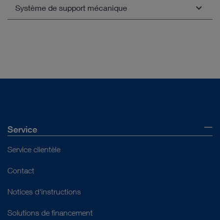
Système de support mécanique
Bras support mobile mécanique – VERSACRANE™
Ouvrir l'aperçu
LIGHT
Ouvrir l'aperçu
Ouvrir l'aperçu
Service
Service clientèle
Contact
Notices d'instructions
Solutions de financement