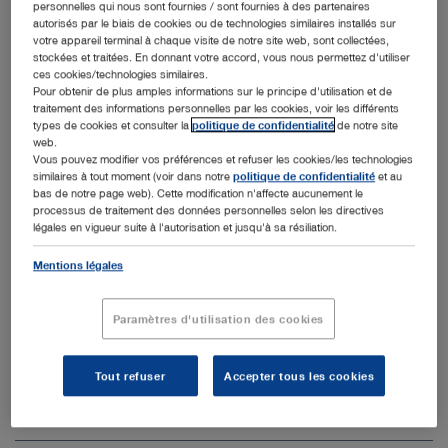
personnelles qui nous sont fournies / sont fournies à des partenaires
autorisés par le biais de cookies ou de technologies similaires installés sur
Bras support mobile mécanique –
votre appareil terminal à chaque visite de notre site web, sont collectées,
VERSACRANE™ LIGHT
stockées et traitées. En donnant votre accord, vous nous permettez d'utiliser
ces cookies/technologies similaires.
Pour obtenir de plus amples informations sur le principe d'utilisation et de
traitement des informations personnelles par les cookies, voir les différents
types de cookies et consulter la
politique de confidentialité
de notre site
web.
Vous pouvez modifier vos préférences et refuser les cookies/les technologies
similaires à tout moment (voir dans notre
politique de confidentialité
et au
Autres catégories dans Système de
bas de notre page web). Cette modification n'affecte aucunement le
processus de traitement des données personnelles selon les directives
support & Système de guidage pour
légales en vigueur suite à l'autorisation et jusqu'à sa résiliation.
caméra
Mentions légales
Dérouler tout
Refermer tout
Paramètres d'utilisation des cookies
Système de support pour l'endoscopie
Tout refuser
Accepter tous les cookies
Système de support pour la microscopie
Système de support alimenté par batterie – ARTip®
BASE