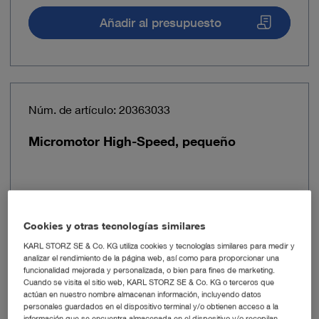
Añadir al presupuesto
Núm. de artículo: 20363033
Micromotor High-Speed, pequeño
Cookies y otras tecnologías similares
KARL STORZ SE & Co. KG utiliza cookies y tecnologías similares para medir y
analizar el rendimiento de la página web, así como para proporcionar una
funcionalidad mejorada y personalizada, o bien para fines de marketing.
Cuando se visita el sitio web, KARL STORZ SE & Co. KG o terceros que
actúan en nuestro nombre almacenan información, incluyendo datos
personales guardados en el dispositivo terminal y/o obtienen acceso a la
información que se encuentra almacenada en el dispositivo y/o recopilan,