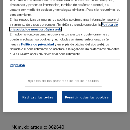
almacenan y procesan información, también de carácter personal, del
Diámetro
17 mm
usuario por medio de cookies y tecnologías similares. Para ello requerimos su
consentimiento.
En las respectivas categorías de cookies se ofrece más información sobre el
Peso
80 g
tratamiento de datos personales. También se puede consultar la
Política de
privacidad de nuestra página web
.
En todo momento se tiene acceso a estos ajustes y posteriormente se
Número máximo de revoluciones
80000 rpm
pueden rechazar las cookies y tecnologías similares seleccionadas (en
nuestra
Política de privacidad
y en el pie de página del sitio web). La
retirada del consentimiento no afectará a la legalidad del tratamiento de datos
Gama de productos
High-Speed
que se realizó antes de revocar el consentimiento.
Impresión
Mecanismo de conexión
Acople High Speed
Ajustes de las preferencias de las cookies
Añadir al presupuesto
Rechazarlas todas
Permitir todas las cookies
Núm. de artículo: 362640