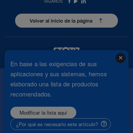
SÍGANOS
Facebook
Youtube
LinkedIn
Volver al inicio de la página
close
En base a las exigencias de sus
aplicaciones y sus sistemas, hemos
elaborado una lista de productos
Impresión
recomendados.
Política de Privacidad
Condiciones de uso
Configuración de cookies
Modificar la lista aquí
Copyright
Seguridad de información
¿Por qué es necesario este artículo?
Condiciones generales de contratación