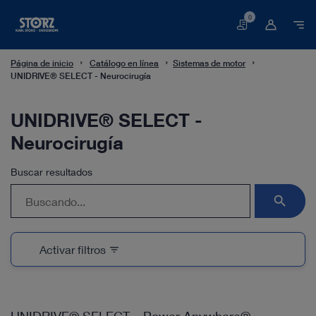
0
Cesta
Página de inicio
Catálogo en línea
Sistemas de motor
UNIDRIVE® SELECT - Neurocirugía
UNIDRIVE® SELECT -
Neurocirugía
Buscar resultados
search
Activar filtros
filter_list