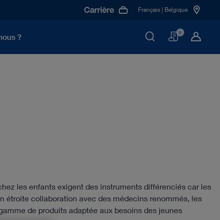
Carrière
Français | Belgique
Panier
0
nous ?
hez les enfants exigent des instruments différenciés car les
 En étroite collaboration avec des médecins renommés, les
amme de produits adaptée aux besoins des jeunes