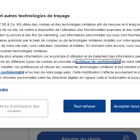
patients.
t autres technologies de traçage
E & Co. KG utilise des cookies et des technologies similaires afin de mesurer et d'analyse
de ce site, de mettre à disposition de l'utilisateur des fonctionnalités avancées et des outil
ion ou encore à des fins de marketing. Les informations personnelles qui nous sont fournies
ires autorisés par le biais de cookies ou de technologies similaires installés sur votre appar
10 Produits
Page
 de notre site web, sont collectées, stockées et traitées. En donnant votre accord, vous no
s cookies/technologies similaires.
de plus amples informations sur le principe d'utilisation et de traitement des informations p
voir les différents types de cookies et consulter la
politique de confidentialité
de notre sit
odifier vos préférences et refuser les cookies/les technologies similaires à tout moment (v
 confidentialité
et au bas de notre page web). Cette modification n'affecte aucunement le
s données personnelles selon les directives légales en vigueur suite à l'autorisation et jusqu'à
gales
tres d'utilisation des
Tout refuser
Accepter tous
cookies
Ajouter au devis