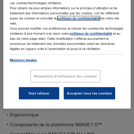
ces cookies/technologies similaires.
Pour obtenir de plus amples informations sur le principe d'utilisation et de
traitement des informations personnelles par les cookies, voir les différents
Ajouter au devis
types de cookies et consulter la
politique de confidentialité
de notre site
web.
Vous pouvez modifier vos préférences et refuser les cookies/les technologies
similaires à tout moment (voir dans notre
politique de confidentialité
et au
bas de notre page web). Cette modification n'affecte aucunement le
processus de traitement des données personnelles selon les directives
légales en vigueur suite à l'autorisation et jusqu'à sa résiliation.
Détails liés au produit
Mentions légales
Paramètres d'utilisation des cookies
Résolution 4K
Image claire et nette (en comparaison avec les
Tout refuser
Accepter tous les cookies
modèles précédents)
Pour Technologies S
Ergonomique
Composante de la plateforme IMAGE1 S™
Compatible avec IMAGE1 S™ 4U-LINK