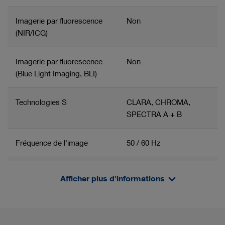
Imagerie par fluorescence
Non
(NIR/ICG)
Imagerie par fluorescence
Non
(Blue Light Imaging, BLI)
Technologies S
CLARA, CHROMA,
SPECTRA A + B
Fréquence de l'image
50 / 60 Hz
Type de capteur d'image
CMOS
Afficher plus d'informations
Groupe de produits apparenté
Informations/films produit
Nombre des capteurs
1
d'image
Imagerie
Tête de caméra