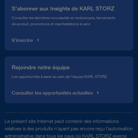
S'abonner aux Insights de KARL STORZ
Service télé-assistance Conformité
Consulter les dernières nouveautés en endoscopie, lancements
Notice d'instructions
de produit, promotions et manifestations à venir
Médiathèque
S'inscrire
Lire les documents
Rejoindre notre équipe
Les opportunités à saisir au sein de l'équipe KARL STORZ
Consulter les opportunités actuelles
Le présent site Internet peut contenir des informations
relatives à des produits n'ayant pas encore reçu l'autorisation
administrative dans tous les pays où KARL STORZ exerce