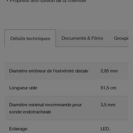
Propriété anti-torsion de la chemise
Documents & Films
Groupe d
Détails techniques
Diamètre extérieur de l'extrémité distale
2,85 mm
Longueur utile
51,5 cm
Diamètre minimal recommandé pour
3,5 mm
sonde endotrachéale
Eclairage
LED,