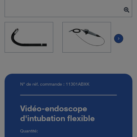
chevron_right
N° de réf. commande : 11301ABXK
Vidéo-endoscope
d'intubation flexible
Quantité: