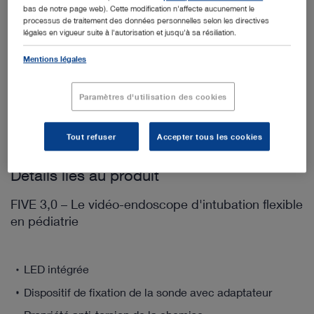
bas de notre page web). Cette modification n'affecte aucunement le
27677SL
Mallette, garniture intérieure en mousse,
processus de traitement des données personnelles selon les directives
légales en vigueur suite à l'autorisation et jusqu'à sa résiliation.
490x285x110 (1)
Mentions légales
8403YZ
Capuchon, vidéo-laryngosc. C-MAC 8403 (1)
13990SFN
Film protecteur pour transport (1)
Paramètres d'utilisation des cookies
11301CFX
Porte-tube pour endoscopes vidéo (1)
Tout refuser
Accepter tous les cookies
Détails liés au produit
FIVE 3,0 – Le vidéo-endoscope d'intubation flexible
en pédiatrie
LED intégrée
Dispositif de fixation de la sonde avec adaptateur