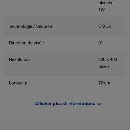
blanche,
1W
Technologie / Sécurité
CMOS
Direction de visée
0°
Résolution
300 x 400
pixels
Longueur
72 cm
Indice de protection IP
IPX8
Afficher plus d'informations
Groupe de produits apparenté
Informations/films produit
Poids
337 g
Endoscope d'intubation flexible et bronchoscope