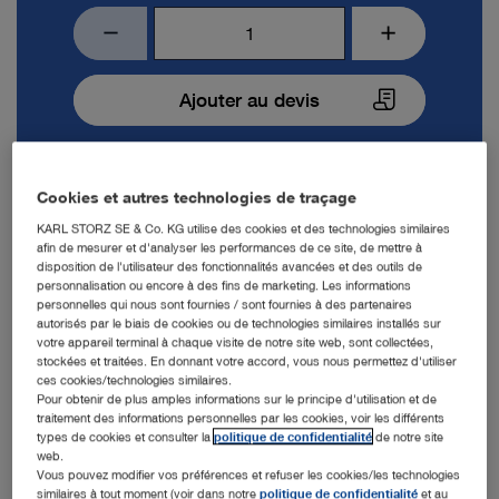
Ajouter au devis
Cookies et autres technologies de traçage
KARL STORZ SE & Co. KG utilise des cookies et des technologies similaires
afin de mesurer et d'analyser les performances de ce site, de mettre à
Equipement fourni
disposition de l'utilisateur des fonctionnalités avancées et des outils de
personnalisation ou encore à des fins de marketing. Les informations
10310
Intubateur bronchoscope, T2, stérile (1)
personnelles qui nous sont fournies / sont fournies à des partenaires
autorisés par le biais de cookies ou de technologies similaires installés sur
10309
Intubateur p. bronchoscope, T4, stérile (1)
votre appareil terminal à chaque visite de notre site web, sont collectées,
stockées et traitées. En donnant votre accord, vous nous permettez d'utiliser
ces cookies/technologies similaires.
13242XL
Testeur d’étanchéité (1)
Pour obtenir de plus amples informations sur le principe d'utilisation et de
traitement des informations personnelles par les cookies, voir les différents
11025E
Capuchon d'équilibre de pression (1)
types de cookies et consulter la
politique de confidentialité
de notre site
web.
Vous pouvez modifier vos préférences et refuser les cookies/les technologies
11301ABX
Vidéo-endoscope intub. flex. 3,0x51,5 (1)
similaires à tout moment (voir dans notre
politique de confidentialité
et au