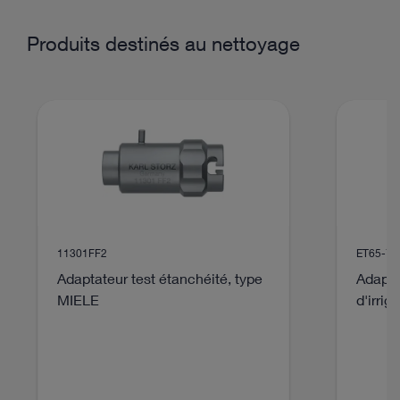
Produits destinés au nettoyage
11301FF2
ET65-77
Adaptateur test étanchéité, type
Adapta
MIELE
d'irrig